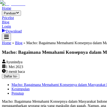
Home
Panduan
Pricelist
Blog
Login
Download
Home
»
Blog
»
Macho: Bagaimana Memahami Konsepnya dalam Mas
Macho: Bagaimana Memahami Konsepnya dalam Ma
Ayunindya
1 Mei 2023
3
menit baca
Daftar Isi
-
Macho: Bagaimana Memahami Konsepnya dalam Masyarakat I
Kesimpulan
Penutup
Macho: Bagaimana Memahami Konsepnya dalam Masyarakat Indonesia?
menggambarkan seorang pria yang maskulin dan gagah. Namun, apa s