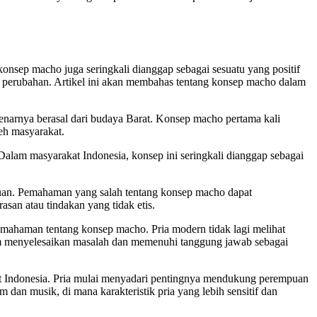
nsep macho juga seringkali dianggap sebagai sesuatu yang positif
perubahan. Artikel ini akan membahas tentang konsep macho dalam
enarnya berasal dari budaya Barat. Konsep macho pertama kali
eh masyarakat.
Dalam masyarakat Indonesia, konsep ini seringkali dianggap sebagai
mpuan. Pemahaman yang salah tentang konsep macho dapat
san atau tindakan yang tidak etis.
haman tentang konsep macho. Pria modern tidak lagi melihat
m menyelesaikan masalah dan memenuhi tanggung jawab sebagai
 Indonesia. Pria mulai menyadari pentingnya mendukung perempuan
dan musik, di mana karakteristik pria yang lebih sensitif dan