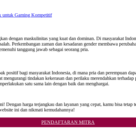
 untuk Gaming Kompetitif
n dengan maskulinitas yang kuat dan dominan. Di masyarakat Indonesia
a salah. Perkembangan zaman dan kesadaran gender membawa perubaha
menuhi tanggung jawab sebagai seorang pria.
ositif bagi masyarakat Indonesia, di mana pria dan perempuan dap
t mengurangi tindakan kekerasan dan perilaku merendahkan terhadap pe
erlakukan satu sama lain dengan baik dan menghargai.
kami! Dengan harga terjangkau dan layanan yang cepat, kamu bisa teta
bsite ini dan nikmati kemudahannya!
PENDAFTARAN MITRA