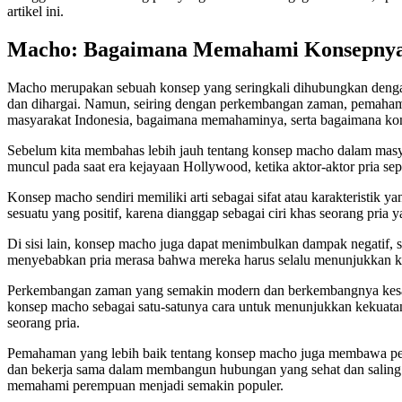
artikel ini.
Macho: Bagaimana Memahami Konsepnya 
Macho merupakan sebuah konsep yang seringkali dihubungkan dengan 
dan dihargai. Namun, seiring dengan perkembangan zaman, pemaham
masyarakat Indonesia, bagaimana memahaminya, serta bagaimana kon
Sebelum kita membahas lebih jauh tentang konsep macho dalam masyar
muncul pada saat era kejayaan Hollywood, ketika aktor-aktor pria s
Konsep macho sendiri memiliki arti sebagai sifat atau karakteristik
sesuatu yang positif, karena dianggap sebagai ciri khas seorang pri
Di sisi lain, konsep macho juga dapat menimbulkan dampak negatif,
menyebabkan pria merasa bahwa mereka harus selalu menunjukkan keku
Perkembangan zaman yang semakin modern dan berkembangnya kesada
konsep macho sebagai satu-satunya cara untuk menunjukkan kekuat
seorang pria.
Pemahaman yang lebih baik tentang konsep macho juga membawa per
dan bekerja sama dalam membangun hubungan yang sehat dan saling meng
memahami perempuan menjadi semakin populer.