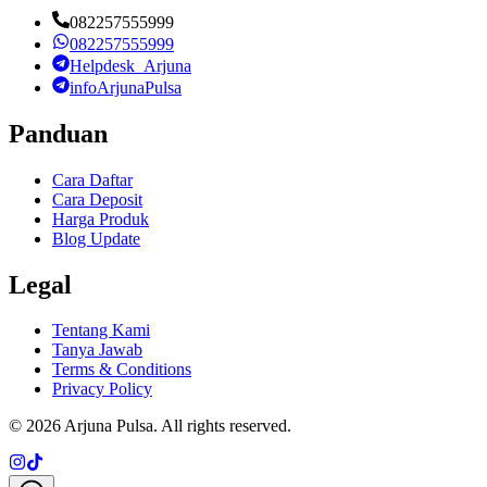
082257555999
082257555999
Helpdesk_Arjuna
infoArjunaPulsa
Panduan
Cara Daftar
Cara Deposit
Harga Produk
Blog Update
Legal
Tentang Kami
Tanya Jawab
Terms & Conditions
Privacy Policy
©
2026
Arjuna Pulsa
. All rights reserved.