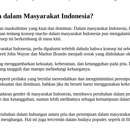
dalam Masyarakat Indonesia?
maskulinitas yang kuat dan dominan. Dalam masyarakat Indonesia, ko
an tentang konsep macho dalam masyarakat Indonesia pun mengalami 
sep ini berkembang di masa kini.
akat Indonesia, perlu dipahami terlebih dahulu bahwa konsep ini seb
eperti John Wayne dan Marlon Brando menjadi sosok yang diidolakan ol
 yang menggambarkan kekuatan, keberanian, dan ketangguhan pada pria. 
a yang tangguh dan mampu melindungi keluarganya.
 seperti perilaku yang bersifat merendahkan dan mengintimidasi pere
atan dan dominasi, bahkan jika itu berarti harus menggunakan kekera
ran gender di masyarakat Indonesia, membawa perubahan dalam pema
an dan ketangguhan, namun lebih melihatnya sebagai kemampuan dala
ubahan dalam hubungan antara pria dan perempuan dalam masyarakat
hargai. Hal ini juga tercermin dalam budaya populer, seperti di film 