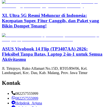
XL Ultra 5G Resmi Meluncur di Indonesia:
Kecepatan Super, Fitur Canggih, dan Paket yang
Bikin Dompet Tenang!
ASUS Vivobook 14 Flip (TP3407AA) 2026:
Fleksibel Tanpa Batas, Laptop 2-in-1 untuk Semua
Aktivitasmu
Jl. Tirtojoyo, Ruko Alfamart No.15D, RT05/RW06, Kel.
Landungsari, Kec. Dau, Kab. Malang, Prov. Jawa Timur
Kontak
082257555999
082257555999
Helpdesk_Arjuna