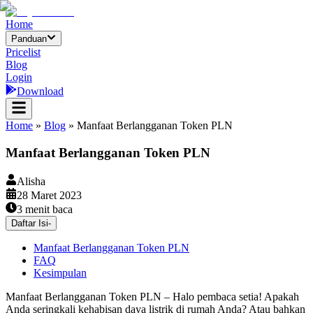
Home
Panduan
Pricelist
Blog
Login
Download
Home
»
Blog
»
Manfaat Berlangganan Token PLN
Manfaat Berlangganan Token PLN
Alisha
28 Maret 2023
3
menit baca
Daftar Isi
-
Manfaat Berlangganan Token PLN
FAQ
Kesimpulan
Manfaat Berlangganan Token PLN – Halo pembaca setia! Apakah
Anda seringkali kehabisan daya listrik di rumah Anda? Atau bahkan