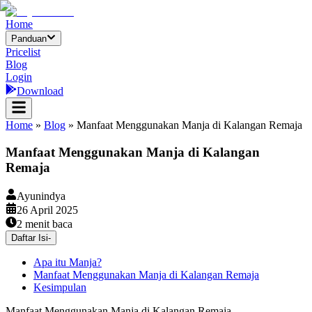
Home
Panduan
Pricelist
Blog
Login
Download
Home
»
Blog
»
Manfaat Menggunakan Manja di Kalangan Remaja
Manfaat Menggunakan Manja di Kalangan
Remaja
Ayunindya
26 April 2025
2
menit baca
Daftar Isi
-
Apa itu Manja?
Manfaat Menggunakan Manja di Kalangan Remaja
Kesimpulan
Manfaat Menggunakan Manja di Kalangan Remaja –