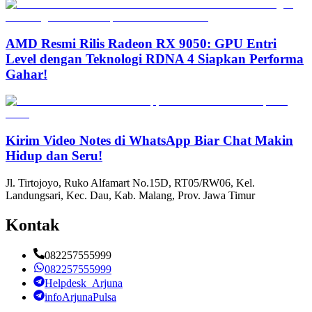
AMD Resmi Rilis Radeon RX 9050: GPU Entri
Level dengan Teknologi RDNA 4 Siapkan Performa
Gahar!
Kirim Video Notes di WhatsApp Biar Chat Makin
Hidup dan Seru!
Jl. Tirtojoyo, Ruko Alfamart No.15D, RT05/RW06, Kel.
Landungsari, Kec. Dau, Kab. Malang, Prov. Jawa Timur
Kontak
082257555999
082257555999
Helpdesk_Arjuna
infoArjunaPulsa