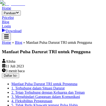
Home
Panduan
Pricelist
Blog
Login
Download
Home
»
Blog
»
Manfaat Pulsa Darurat TRI untuk Pengguna
Manfaat Pulsa Darurat TRI untuk Pengguna
Alisha
11 Juli 2023
3
menit baca
Daftar Isi
-
Manfaat Pulsa Darurat TRI untuk Pengguna
1. Terhubung dalam Situasi Darurat
2. Tetap Terhubung dengan Keluarga dan Teman
3. Menghindari Gangguan dalam Komunikasi
4. Fleksibilitas Penggunaan
5. Tidak Perlu Khawatir tentang Pulsa Habis