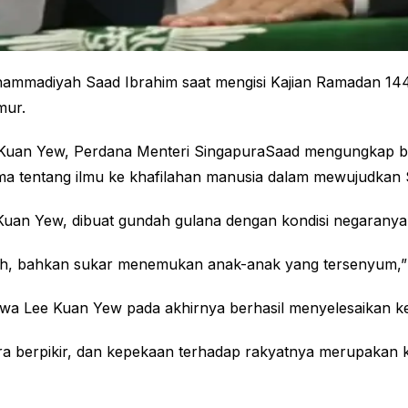
ammadiyah Saad Ibrahim saat mengisi Kajian Ramadan 144
mur.
Kuan Yew, Perdana Menteri SingapuraSaad mengungkap bah
ama tentang ilmu ke khafilahan manusia dalam mewujudkan
Kuan Yew, dibuat gundah gulana dengan kondisi negaranya
h, bahkan sukar menemukan anak-anak yang tersenyum,” j
ahwa Lee Kuan Yew pada akhirnya berhasil menyelesaikan 
berpikir, dan kepekaan terhadap rakyatnya merupakan k