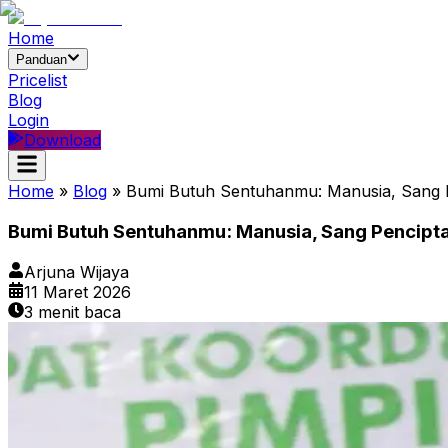
Home
Panduan
Pricelist
Blog
Login
Download
Home
»
Blog
»
Bumi Butuh Sentuhanmu: Manusia, Sang 
Bumi Butuh Sentuhanmu: Manusia, Sang Pencipt
Arjuna Wijaya
11 Maret 2026
3
menit baca