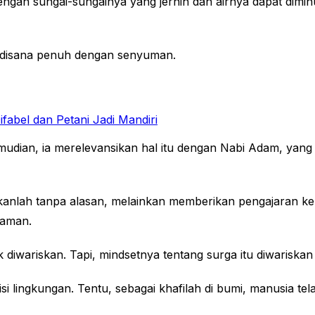
an sungai-sungainya yang jernih dan airnya dapat diminum
l disana penuh dengan senyuman.
el dan Petani Jadi Mandiri
Kemudian, ia merelevansikan hal itu dengan Nabi Adam, ya
kanlah tanpa alasan, melainkan memberikan pengajaran ke
raman.
 diwariskan. Tapi, mindsetnya tentang surga itu diwariskan 
isi lingkungan. Tentu, sebagai khafilah di bumi, manusia te