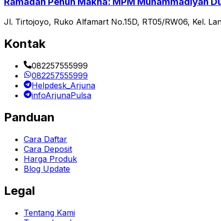
Ramadan Penuh Makna: MPM Muhammadiyah Dukun
Jl. Tirtojoyo, Ruko Alfamart No.15D, RT05/RW06, Kel. La
Kontak
082257555999
082257555999
Helpdesk_Arjuna
infoArjunaPulsa
Panduan
Cara Daftar
Cara Deposit
Harga Produk
Blog Update
Legal
Tentang Kami