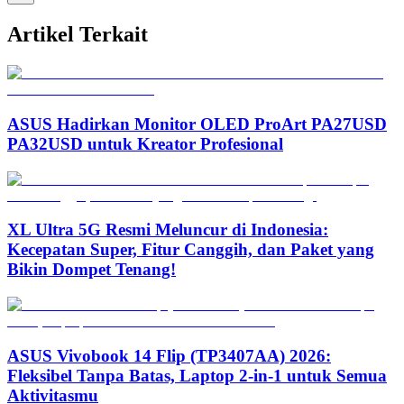
Artikel Terkait
ASUS Hadirkan Monitor OLED ProArt PA27USD
PA32USD untuk Kreator Profesional
XL Ultra 5G Resmi Meluncur di Indonesia:
Kecepatan Super, Fitur Canggih, dan Paket yang
Bikin Dompet Tenang!
ASUS Vivobook 14 Flip (TP3407AA) 2026:
Fleksibel Tanpa Batas, Laptop 2-in-1 untuk Semua
Aktivitasmu