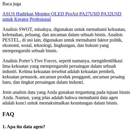
Baca juga
ASUS Hadirkan Monitor OLED ProArt PA27USD PA32USD
untuk Kreator Profesional
Analisis SWOT, misalnya, digunakan untuk memahami kekuatan,
kelemahan, peluang, dan ancaman dalam sebuah bisnis. Analisis
PESTEL, di sisi lain, digunakan untuk memahami faktor politik,
ekonomi, sosial, teknologi, lingkungan, dan hukum yang
mempengaruhi sebuah bisnis.
Analisis Porter’s Five Forces, seperti namanya, mengidentifikasi
lima kekuatan yang mempengaruhi persaingan dalam sebuah
industri. Kelima kekuatan tersebut adalah kekuatan pembeli,
kekuatan pemasok, ancaman produk pengganti, ancaman pesaing
baru, dan tingkat persaingan dalam industri.
Jenis analisis data yang Anda gunakan tergantung pada tujuan bisnis
Anda. Namun, yang jelas adalah bahwa memahami data agen
adalah kunci untuk memaksimalkan keuntungan dalam bisnis.
FAQ
1. Apa itu data agen?