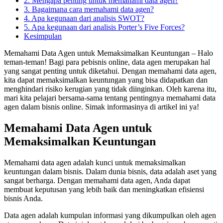
2. Mengapa penting untuk memahami data agen?
3. Bagaimana cara memahami data agen?
4. Apa kegunaan dari analisis SWOT?
5. Apa kegunaan dari analisis Porter’s Five Forces?
Kesimpulan
Memahami Data Agen untuk Memaksimalkan Keuntungan – Halo
teman-teman! Bagi para pebisnis online, data agen merupakan hal
yang sangat penting untuk diketahui. Dengan memahami data agen,
kita dapat memaksimalkan keuntungan yang bisa didapatkan dan
menghindari risiko kerugian yang tidak diinginkan. Oleh karena itu,
mari kita pelajari bersama-sama tentang pentingnya memahami data
agen dalam bisnis online. Simak informasinya di artikel ini ya!
Memahami Data Agen untuk
Memaksimalkan Keuntungan
Memahami data agen adalah kunci untuk memaksimalkan
keuntungan dalam bisnis. Dalam dunia bisnis, data adalah aset yang
sangat berharga. Dengan memahami data agen, Anda dapat
membuat keputusan yang lebih baik dan meningkatkan efisiensi
bisnis Anda.
Data agen adalah kumpulan informasi yang dikumpulkan oleh agen