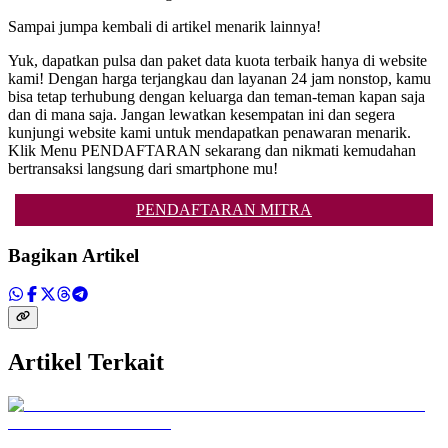
Sampai jumpa kembali di artikel menarik lainnya!
Yuk, dapatkan pulsa dan paket data kuota terbaik hanya di website
kami! Dengan harga terjangkau dan layanan 24 jam nonstop, kamu
bisa tetap terhubung dengan keluarga dan teman-teman kapan saja
dan di mana saja. Jangan lewatkan kesempatan ini dan segera
kunjungi website kami untuk mendapatkan penawaran menarik.
Klik Menu PENDAFTARAN sekarang dan nikmati kemudahan
bertransaksi langsung dari smartphone mu!
PENDAFTARAN MITRA
Bagikan Artikel
Artikel Terkait