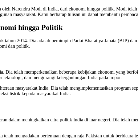
oleh Narendra Modi di India, dari ekonomi hingga politik. Modi telah
unan masyarakat. Kami berharap tulisan ini dapat membantu pembaca
omi hingga Politik
k tahun 2014. Dia adalah pemimpin Partai Bharatiya Janata (BJP) dan 
mi dan politik.
a. Dia telah memperkenalkan beberapa kebijakan ekonomi yang berfo
tor teknologi, dan mengurangi ketergantungan India pada impor.
teraan masyarakat India. Dia telah mengimplementasikan program sep
ksi listrik kepada masyarakat India.
ran dalam meningkatkan citra politik India di luar negeri. Dia telah
ia telah mengadakan pertemuan dengan raja Pakistan untuk berbicara te