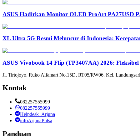
ASUS Hadirkan Monitor OLED ProArt PA27USD PA3
XL Ultra 5G Resmi Meluncur di Indonesia: Kecepata
ASUS Vivobook 14 Flip (TP3407AA) 2026: Fleksibel
Jl. Tirtojoyo, Ruko Alfamart No.15D, RT05/RW06, Kel. Landungsari
Kontak
082257555999
082257555999
Helpdesk_Arjuna
infoArjunaPulsa
Panduan