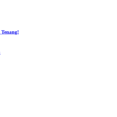
t Tenang!
u