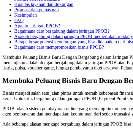
Kualitas layanan dan dukungan
Promosi dan pemasaran
Kesimpulan
FAQ
Apa itu jaringan PPOB?
Bagaimana cara bergabung dalam jaringan PPOB?
Apakah bergabung dalam jaringan PPOB memerlukan modal y
Berapa besar potensi keuntungan yang bisa didapatkan dari bi
Bagaimana cara mempromosikan bisnis PPOB?
Membuka Peluang Bisnis Baru Dengan Bergabung dalam Jaringan PPOB –
menjanjikan adalah dengan bergabung dalam jaringan PPOB atau Paym
listrik, pulsa, voucher game, hingga pembayaran tiket pesawat. Pel
Membuka Peluang Bisnis Baru Dengan Be
Bisnis menjadi salah satu jalan pintas untuk meraih kebebasan finans
kerja. Untuk itu, bergabung dalam jaringan PPOB (Payment Point Onl
PPOB adalah sistem pembayaran online yang memungkinkan pembayaran 
agen pembayaran dan mendapatkan keuntungan dari setiap transaksi 
Ada beberapa alasan mengapa bergabung dalam jaringan PPOB bisa m