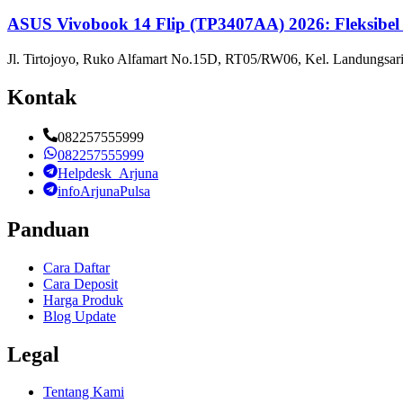
ASUS Vivobook 14 Flip (TP3407AA) 2026: Fleksibel
Jl. Tirtojoyo, Ruko Alfamart No.15D, RT05/RW06, Kel. Landungsari
Kontak
082257555999
082257555999
Helpdesk_Arjuna
infoArjunaPulsa
Panduan
Cara Daftar
Cara Deposit
Harga Produk
Blog Update
Legal
Tentang Kami