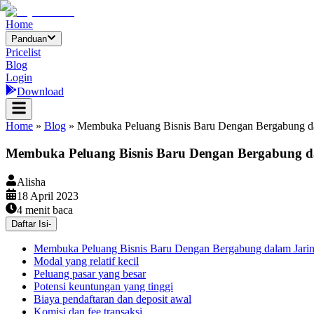
Home
Panduan
Pricelist
Blog
Login
Download
Home
»
Blog
»
Membuka Peluang Bisnis Baru Dengan Bergabung d
Membuka Peluang Bisnis Baru Dengan Bergabung 
Alisha
18 April 2023
4
menit baca
Daftar Isi
-
Membuka Peluang Bisnis Baru Dengan Bergabung dalam Jar
Modal yang relatif kecil
Peluang pasar yang besar
Potensi keuntungan yang tinggi
Biaya pendaftaran dan deposit awal
Komisi dan fee transaksi