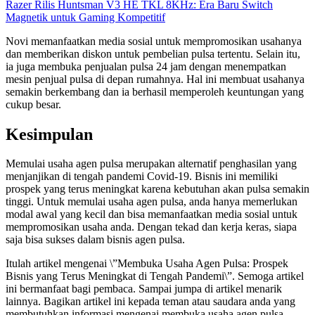
Razer Rilis Huntsman V3 HE TKL 8KHz: Era Baru Switch
Magnetik untuk Gaming Kompetitif
Novi memanfaatkan media sosial untuk mempromosikan usahanya
dan memberikan diskon untuk pembelian pulsa tertentu. Selain itu,
ia juga membuka penjualan pulsa 24 jam dengan menempatkan
mesin penjual pulsa di depan rumahnya. Hal ini membuat usahanya
semakin berkembang dan ia berhasil memperoleh keuntungan yang
cukup besar.
Kesimpulan
Memulai usaha agen pulsa merupakan alternatif penghasilan yang
menjanjikan di tengah pandemi Covid-19. Bisnis ini memiliki
prospek yang terus meningkat karena kebutuhan akan pulsa semakin
tinggi. Untuk memulai usaha agen pulsa, anda hanya memerlukan
modal awal yang kecil dan bisa memanfaatkan media sosial untuk
mempromosikan usaha anda. Dengan tekad dan kerja keras, siapa
saja bisa sukses dalam bisnis agen pulsa.
Itulah artikel mengenai \”Membuka Usaha Agen Pulsa: Prospek
Bisnis yang Terus Meningkat di Tengah Pandemi\”. Semoga artikel
ini bermanfaat bagi pembaca. Sampai jumpa di artikel menarik
lainnya. Bagikan artikel ini kepada teman atau saudara anda yang
membutuhkan informasi mengenai membuka usaha agen pulsa.