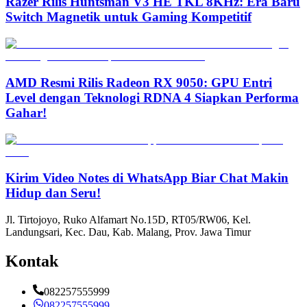
Razer Rilis Huntsman V3 HE TKL 8KHz: Era Baru
Switch Magnetik untuk Gaming Kompetitif
AMD Resmi Rilis Radeon RX 9050: GPU Entri
Level dengan Teknologi RDNA 4 Siapkan Performa
Gahar!
Kirim Video Notes di WhatsApp Biar Chat Makin
Hidup dan Seru!
Jl. Tirtojoyo, Ruko Alfamart No.15D, RT05/RW06, Kel.
Landungsari, Kec. Dau, Kab. Malang, Prov. Jawa Timur
Kontak
082257555999
082257555999