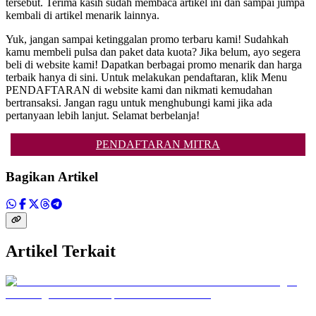
tersebut. Terima kasih sudah membaca artikel ini dan sampai jumpa
kembali di artikel menarik lainnya.
Yuk, jangan sampai ketinggalan promo terbaru kami! Sudahkah
kamu membeli pulsa dan paket data kuota? Jika belum, ayo segera
beli di website kami! Dapatkan berbagai promo menarik dan harga
terbaik hanya di sini. Untuk melakukan pendaftaran, klik Menu
PENDAFTARAN di website kami dan nikmati kemudahan
bertransaksi. Jangan ragu untuk menghubungi kami jika ada
pertanyaan lebih lanjut. Selamat berbelanja!
PENDAFTARAN MITRA
Bagikan Artikel
Artikel Terkait