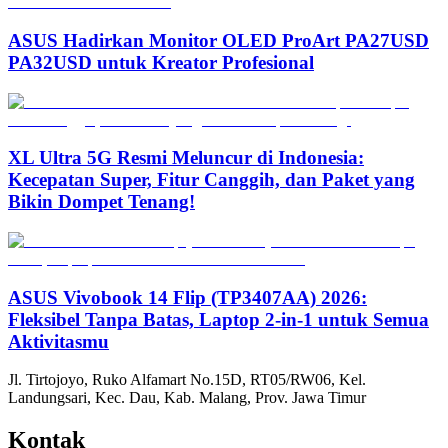
ASUS Hadirkan Monitor OLED ProArt PA27USD
PA32USD untuk Kreator Profesional
XL Ultra 5G Resmi Meluncur di Indonesia:
Kecepatan Super, Fitur Canggih, dan Paket yang
Bikin Dompet Tenang!
ASUS Vivobook 14 Flip (TP3407AA) 2026:
Fleksibel Tanpa Batas, Laptop 2-in-1 untuk Semua
Aktivitasmu
Jl. Tirtojoyo, Ruko Alfamart No.15D, RT05/RW06, Kel.
Landungsari, Kec. Dau, Kab. Malang, Prov. Jawa Timur
Kontak