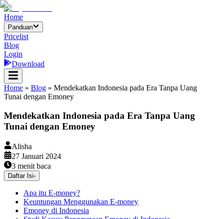
Home
Panduan
Pricelist
Blog
Login
Download
Home
»
Blog
»
Mendekatkan Indonesia pada Era Tanpa Uang
Tunai dengan Emoney
Mendekatkan Indonesia pada Era Tanpa Uang
Tunai dengan Emoney
Alisha
27 Januari 2024
3
menit baca
Daftar Isi
-
Apa itu E-money?
Keuntungan Menggunakan E-money
Emoney di Indonesia