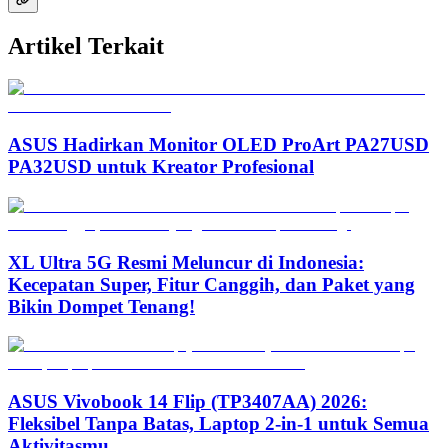
Artikel Terkait
ASUS Hadirkan Monitor OLED ProArt PA27USD
PA32USD untuk Kreator Profesional
XL Ultra 5G Resmi Meluncur di Indonesia:
Kecepatan Super, Fitur Canggih, dan Paket yang
Bikin Dompet Tenang!
ASUS Vivobook 14 Flip (TP3407AA) 2026:
Fleksibel Tanpa Batas, Laptop 2-in-1 untuk Semua
Aktivitasmu