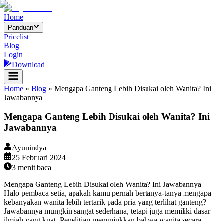
Home
Panduan
Pricelist
Blog
Login
Download
Home
»
Blog
»
Mengapa Ganteng Lebih Disukai oleh Wanita? Ini
Jawabannya
Mengapa Ganteng Lebih Disukai oleh Wanita? Ini
Jawabannya
Ayunindya
25 Februari 2024
3
menit baca
Mengapa Ganteng Lebih Disukai oleh Wanita? Ini Jawabannya –
Halo pembaca setia, apakah kamu pernah bertanya-tanya mengapa
kebanyakan wanita lebih tertarik pada pria yang terlihat ganteng?
Jawabannya mungkin sangat sederhana, tetapi juga memiliki dasar
ilmiah yang kuat. Penelitian menunjukkan bahwa wanita secara