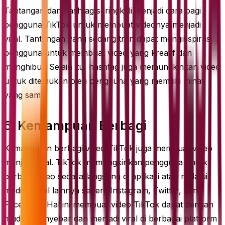
Tantangan dan hashtag seringkali menjadi cara bagi
pengguna TikTok untuk membuat videonya menjadi
viral. Tantangan yang sedang tren dapat menginspirasi
pengguna untuk membuat video yang kreatif dan
menghibur. Selain itu, hashtag juga memungkinkan video
untuk ditemukan oleh pengguna yang memiliki minat
yang sama.
5. Kemampuan Berbagi
Kemampuan berbagi video TikTok juga membuat video
menjadi viral. TikTok memungkinkan pengguna untuk
berbagi video secara langsung di aplikasi atau melalui
media sosial lainnya seperti Instagram, Twitter, dan
Facebook. Hal ini membuat video TikTok dapat dengan
mudah menyebar dan menjadi viral di berbagai platform