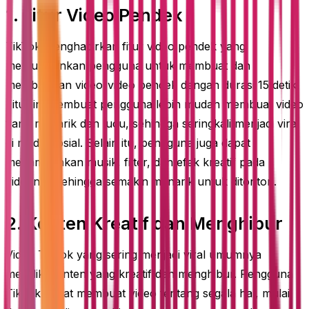
1. Fitur Video Pendek
TikTok menghadirkan fitur video pendek yang
memungkinkan pengguna untuk membuat dan
membagikan video-video pendek dengan durasi 15 detik.
Fitur ini membuat pengguna lebih mudah membuat video
yang menarik dan lucu, sehingga seringkali menjadi viral
di media sosial. Selain itu, pengguna juga dapat
menambahkan musik, filter, dan efek kreatif pada
videonya sehingga semakin menarik untuk ditonton.
2. Konten Kreatif dan Menghibur
Video TikTok yang sering menjadi viral umumnya
memiliki konten yang kreatif dan menghibur. Pengguna
TikTok dapat membuat video tentang segala hal, mulai