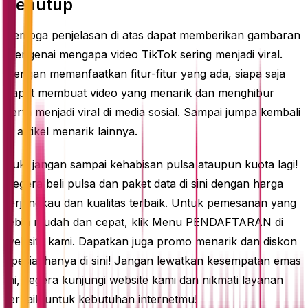
Penutup
Semoga penjelasan di atas dapat memberikan gambaran
mengenai mengapa video TikTok sering menjadi viral.
Dengan memanfaatkan fitur-fitur yang ada, siapa saja
dapat membuat video yang menarik dan menghibur
serta menjadi viral di media sosial. Sampai jumpa kembali
di artikel menarik lainnya.
Yuk, jangan sampai kehabisan pulsa ataupun kuota lagi!
Segera beli pulsa dan paket data di sini dengan harga
terjangkau dan kualitas terbaik. Untuk pemesanan yang
lebih mudah dan cepat, klik Menu PENDAFTARAN di
website kami. Dapatkan juga promo menarik dan diskon
spesial hanya di sini! Jangan lewatkan kesempatan emas
ini, segera kunjungi website kami dan nikmati layanan
terbaik untuk kebutuhan internetmu!