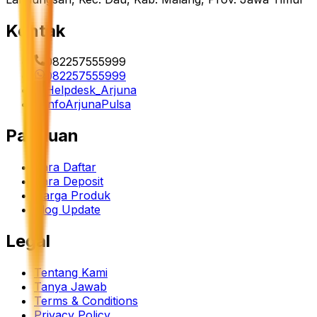
Kontak
082257555999
082257555999
Helpdesk_Arjuna
infoArjunaPulsa
Panduan
Cara Daftar
Cara Deposit
Harga Produk
Blog Update
Legal
Tentang Kami
Tanya Jawab
Terms & Conditions
Privacy Policy