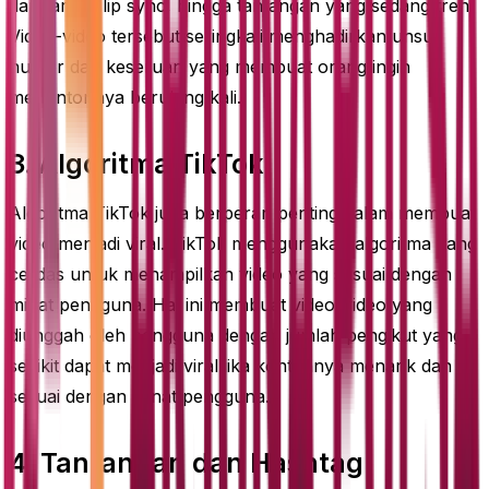
dari tarian, lip sync, hingga tantangan yang sedang tren.
Video-video tersebut seringkali menghadirkan unsur
humor dan keseruan yang membuat orang ingin
menontonnya berulang kali.
3. Algoritma TikTok
Algoritma TikTok juga berperan penting dalam membuat
video menjadi viral. TikTok menggunakan algoritma yang
cerdas untuk menampilkan video yang sesuai dengan
minat pengguna. Hal ini membuat video-video yang
diunggah oleh pengguna dengan jumlah pengikut yang
sedikit dapat menjadi viral jika kontennya menarik dan
sesuai dengan minat pengguna.
4. Tantangan dan Hashtag