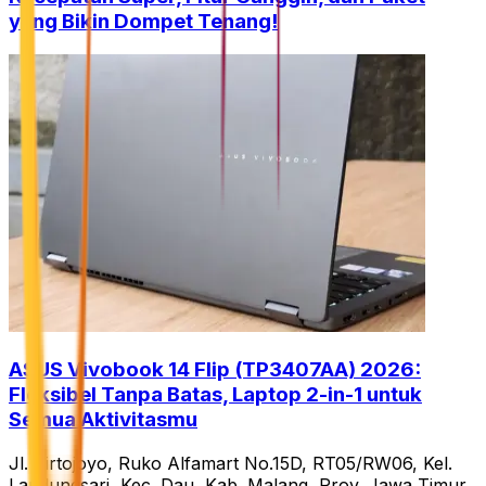
yang Bikin Dompet Tenang!
ASUS Vivobook 14 Flip (TP3407AA) 2026:
Fleksibel Tanpa Batas, Laptop 2-in-1 untuk
Semua Aktivitasmu
Jl. Tirtojoyo, Ruko Alfamart No.15D, RT05/RW06, Kel.
Landungsari, Kec. Dau, Kab. Malang, Prov. Jawa Timur