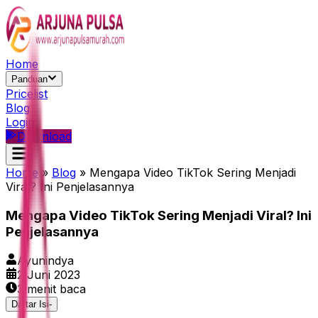
Home
Panduan
Pricelist
Blog
Login
Download
Home
»
Blog
»
Mengapa Video TikTok Sering Menjadi
Viral? Ini Penjelasannya
Mengapa Video TikTok Sering Menjadi Viral? Ini
Penjelasannya
Ayunindya
2 Juni 2023
3
menit baca
Daftar Isi
-