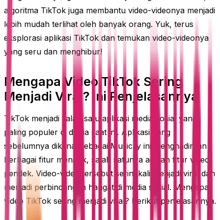
algoritma TikTok juga membantu video-videonya menjadi
lebih mudah terlihat oleh banyak orang. Yuk, terus
eksplorasi aplikasi TikTok dan temukan video-videonya
yang seru dan menghibur!
Mengapa Video TikTok Sering
Menjadi Viral? Ini Penjelasannya
TikTok menjadi salah satu aplikasi media sosial yang
paling populer di dunia saat ini. Aplikasi yang
sebelumnya dikenal sebagai Music.ly ini menghadirkan
berbagai fitur menarik, salah satunya adalah fitur video
pendek. Video-video tersebut seringkali menjadi viral dan
menjadi perbincangan hangat di media sosial. Mengapa
video TikTok sering menjadi viral? Berikut penjelasannya.