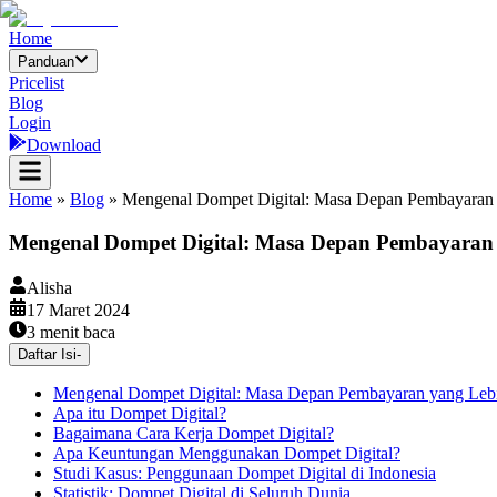
Home
Panduan
Pricelist
Blog
Login
Download
Home
»
Blog
»
Mengenal Dompet Digital: Masa Depan Pembayaran
Mengenal Dompet Digital: Masa Depan Pembayaran
Alisha
17 Maret 2024
3
menit baca
Daftar Isi
-
Mengenal Dompet Digital: Masa Depan Pembayaran yang Le
Apa itu Dompet Digital?
Bagaimana Cara Kerja Dompet Digital?
Apa Keuntungan Menggunakan Dompet Digital?
Studi Kasus: Penggunaan Dompet Digital di Indonesia
Statistik: Dompet Digital di Seluruh Dunia