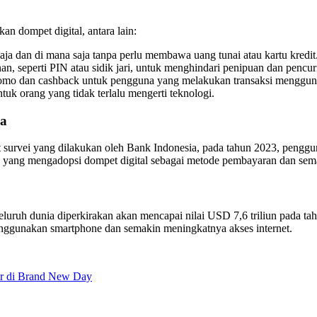
 dompet digital, antara lain:
aja dan di mana saja tanpa perlu membawa uang tunai atau kartu kredit
n, seperti PIN atau sidik jari, untuk menghindari penipuan dan pencur
omo dan cashback untuk pengguna yang melakukan transaksi mengguna
k orang yang tidak terlalu mengerti teknologi.
ia
 survei yang dilakukan oleh Bank Indonesia, pada tahun 2023, pengg
an yang mengadopsi dompet digital sebagai metode pembayaran dan s
luruh dunia diperkirakan akan mencapai nilai USD 7,6 triliun pada tah
enggunakan smartphone dan semakin meningkatnya akses internet.
r di Brand New Day