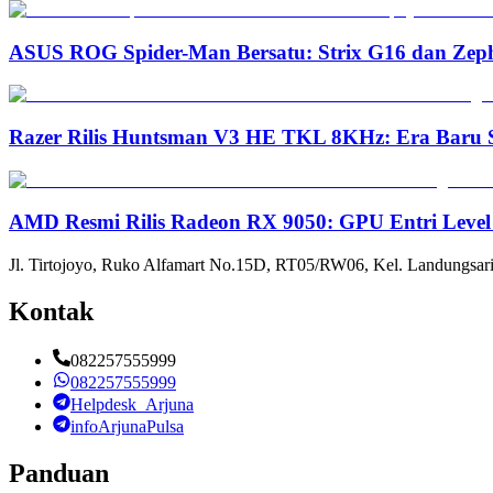
ASUS ROG Spider-Man Bersatu: Strix G16 dan Zep
Razer Rilis Huntsman V3 HE TKL 8KHz: Era Baru S
AMD Resmi Rilis Radeon RX 9050: GPU Entri Level
Jl. Tirtojoyo, Ruko Alfamart No.15D, RT05/RW06, Kel. Landungsari
Kontak
082257555999
082257555999
Helpdesk_Arjuna
infoArjunaPulsa
Panduan