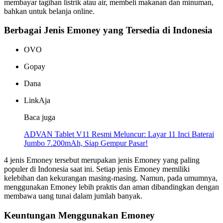
membayar tagihan listrik atau air, membeli makanan dan minuman,
bahkan untuk belanja online.
Berbagai Jenis Emoney yang Tersedia di Indonesia
OVO
Gopay
Dana
LinkAja
Baca juga
ADVAN Tablet V11 Resmi Meluncur: Layar 11 Inci Baterai
Jumbo 7.200mAh, Siap Gempur Pasar!
4 jenis Emoney tersebut merupakan jenis Emoney yang paling
populer di Indonesia saat ini. Setiap jenis Emoney memiliki
kelebihan dan kekurangan masing-masing. Namun, pada umumnya,
menggunakan Emoney lebih praktis dan aman dibandingkan dengan
membawa uang tunai dalam jumlah banyak.
Keuntungan Menggunakan Emoney