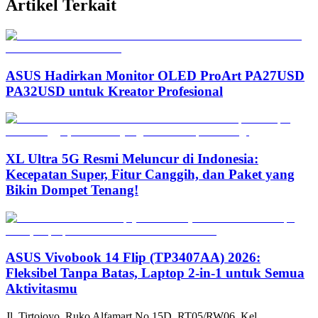
Artikel Terkait
ASUS Hadirkan Monitor OLED ProArt PA27USD
PA32USD untuk Kreator Profesional
XL Ultra 5G Resmi Meluncur di Indonesia:
Kecepatan Super, Fitur Canggih, dan Paket yang
Bikin Dompet Tenang!
ASUS Vivobook 14 Flip (TP3407AA) 2026:
Fleksibel Tanpa Batas, Laptop 2-in-1 untuk Semua
Aktivitasmu
Jl. Tirtojoyo, Ruko Alfamart No.15D, RT05/RW06, Kel.