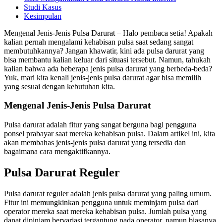
Studi Kasus
Kesimpulan
Mengenal Jenis-Jenis Pulsa Darurat – Halo pembaca setia! Apakah
kalian pernah mengalami kehabisan pulsa saat sedang sangat
membutuhkannya? Jangan khawatir, kini ada pulsa darurat yang
bisa membantu kalian keluar dari situasi tersebut. Namun, tahukah
kalian bahwa ada beberapa jenis pulsa darurat yang berbeda-beda?
Yuk, mari kita kenali jenis-jenis pulsa darurat agar bisa memilih
yang sesuai dengan kebutuhan kita.
Mengenal Jenis-Jenis Pulsa Darurat
Pulsa darurat adalah fitur yang sangat berguna bagi pengguna
ponsel prabayar saat mereka kehabisan pulsa. Dalam artikel ini, kita
akan membahas jenis-jenis pulsa darurat yang tersedia dan
bagaimana cara mengaktifkannya.
Pulsa Darurat Reguler
Pulsa darurat reguler adalah jenis pulsa darurat yang paling umum.
Fitur ini memungkinkan pengguna untuk meminjam pulsa dari
operator mereka saat mereka kehabisan pulsa. Jumlah pulsa yang
dapat dipinjam bervariasi tergantung pada operator, namun biasanya