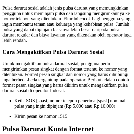
Pulsa darurat sosial adalah jenis pulsa darurat yang memungkinkan
pengguna untuk meminjam pulsa dan langsung mengirimkannya ke
nomor telepon yang ditentukan. Fitur ini cocok bagi pengguna yang
ingin membantu teman atau keluarga yang kehabisan pulsa. Jumlah
pulsa yang dapat dipinjam biasanya lebih besar daripada pulsa
darurat reguler dan biaya layanan yang dikenakan oleh operator juga
lebih rendah.
Cara Mengaktifkan Pulsa Darurat Sosial
Untuk mengaktifkan pulsa darurat sosial, pengguna perlu
mengirimkan pesan singkat dengan format tertentu ke nomor yang
ditentukan. Format pesan singkat dan nomor yang harus dihubungi
juga berbeda-beda tergantung pada operator. Berikut adalah contoh
format pesan singkat yang harus dikirim untuk mengaktifkan pulsa
darurat sosial di operator Indosat:
Ketik SOS [spasi] nomor telepon penerima [spasi] nominal
pulsa yang ingin dipinjam (Rp 5.000 atau Rp 10.000)
Kirim pesan ke nomor 1515
Pulsa Darurat Kuota Internet