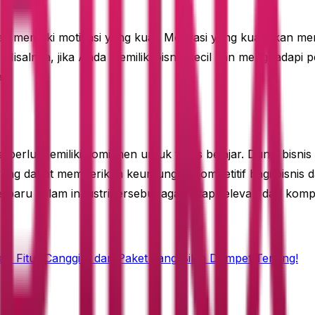
lah memiliki motivasi yang kuat. Motivasi yang kuat akan 
 Misalnya, jika Anda memiliki bisnis kecil dan menghadap
.
perlu memiliki komitmen untuk terus belajar. Dunia bisnis
ng dapat memberikan keuntungan kompetitif bagi bisnis dan
baru dalam industri tersebut agar tetap relevan dan kompet
r, Fitur Canggih, dan Paket yang Bikin Dompet Tenang!