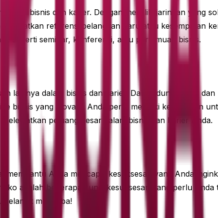
 dalam bisnis dan karier. Dengan memiliki jaringan yang so
 mendapatkan referensi pelanggan baru atau kesempatan ke
nal, seperti seminar, konferensi, atau pertemuan bisnis.
n lainnya dalam bisnis dan karier. Dalam dunia bisnis dan 
ide bisnis yang inovatif, Anda perlu memiliki keberanian u
melewatkan peluang besar dalam bisnis dan karier Anda.
at membantu Anda mencapai kesuksesan yang Anda inginkan
risiko adalah beberapa kunci kesuksesan yang perlu Anda
a. Selamat mencoba!