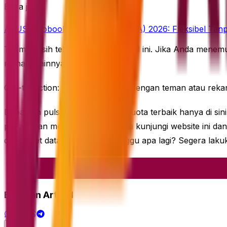
Baca juga
ASUS Vivobook 14 Flip (TP3407AA) 2026: Fleksibel Tanp
Terima kasih telah membaca artikel ini. Jika Anda menem
menarik lainnya!
Call-to-Action: Bagikan artikel ini dengan teman atau r
Dapatkan pulsa dan paket data kuota terbaik hanya di s
penawaran menarik kami. Segera kunjungi website ini d
dan paket data terpercaya. Tunggu apa lagi? Segera laku
Bagikan Artikel