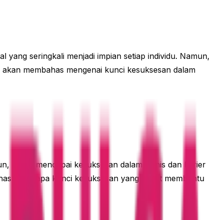
 yang seringkali menjadi impian setiap individu. Namun,
kami akan membahas mengenai kunci kesuksesan dalam
mun, untuk mencapai kesuksesan dalam bisnis dan karier
mbahas beberapa kunci kesuksesan yang dapat membantu