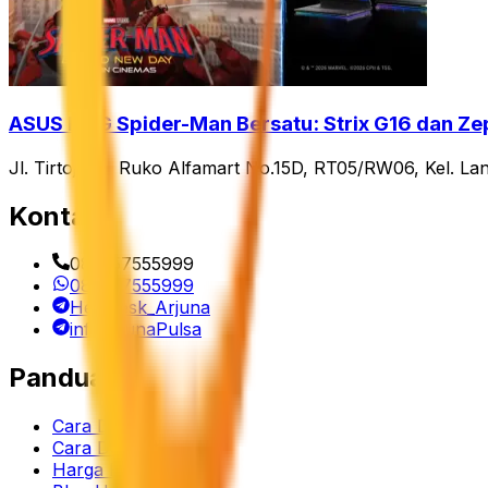
ASUS ROG Spider-Man Bersatu: Strix G16 dan Ze
Jl. Tirtojoyo, Ruko Alfamart No.15D, RT05/RW06, Kel. La
Kontak
082257555999
082257555999
Helpdesk_Arjuna
infoArjunaPulsa
Panduan
Cara Daftar
Cara Deposit
Harga Produk