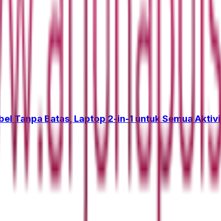
el Tanpa Batas, Laptop 2-in-1 untuk Semua Aktiv