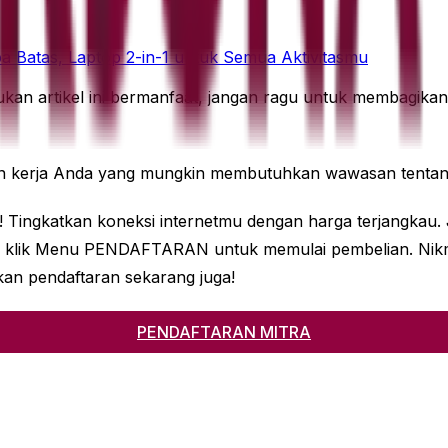
a Batas, Laptop 2-in-1 untuk Semua Aktivitasmu
ukan artikel ini bermanfaat, jangan ragu untuk membagikan
ekan kerja Anda yang mungkin membutuhkan wawasan tentang
ini! Tingkatkan koneksi internetmu dengan harga terjangk
an klik Menu PENDAFTARAN untuk memulai pembelian. Nikma
kan pendaftaran sekarang juga!
PENDAFTARAN MITRA