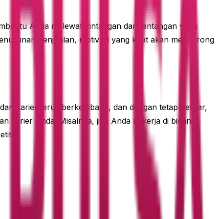
membantu Anda melewati rintangan dan tantangan yang
i penurunan penjualan, motivasi yang kuat akan mendorong
 dan karier terus berkembang, dan dengan tetap belajar,
 karier Anda. Misalnya, jika Anda bekerja di bidang
itif.