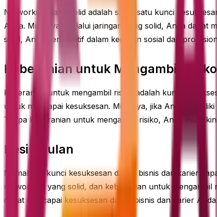
Networking yang solid adalah salah satu kunci kesuksesan
Anda. Misalnya, melalui jaringan yang solid, Anda dapat
solid, Anda perlu aktif dalam kegiatan sosial dan profesio
Keberanian untuk Mengambil Risiko
Keberanian untuk mengambil risiko adalah kunci kesuksesa
untuk mencapai kesuksesan. Misalnya, jika Anda memiliki 
Tanpa keberanian untuk mengambil risiko, Anda mungkin 
Kesimpulan
Memahami kunci kesuksesan dalam bisnis dan karier dap
networking yang solid, dan keberanian untuk mengambil 
dapat mencapai kesuksesan dalam bisnis dan karier And