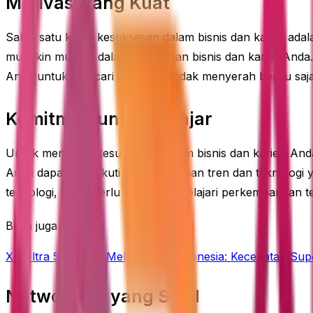
Motivasi yang Kuat
Salah satu kunci kesuksesan dalam bisnis dan karier ada
mungkin muncul dalam perjalanan bisnis dan karier Anda.
Anda untuk mencari solusi dan tidak menyerah begitu saja
Komitmen untuk Belajar
Untuk mencapai kesuksesan dalam bisnis dan karier, Anda 
Anda dapat mengikuti perkembangan tren dan teknologi ya
teknologi, Anda perlu terus mempelajari perkembangan ter
Baca juga
XL Ultra 5G Resmi Meluncur di Indonesia: Kecepatan Supe
Networking yang Solid