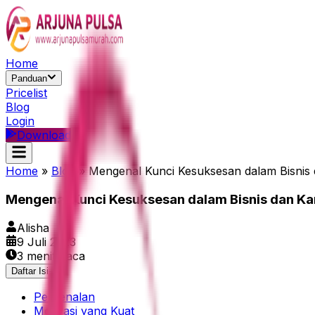
Home
Panduan
Pricelist
Blog
Login
Download
Home
»
Blog
»
Mengenal Kunci Kesuksesan dalam Bisnis 
Mengenal Kunci Kesuksesan dalam Bisnis dan Ka
Alisha
9 Juli 2023
3
menit baca
Daftar Isi
-
Perkenalan
Motivasi yang Kuat