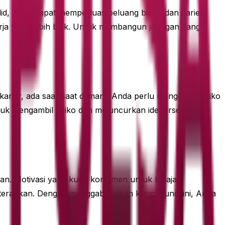
lid, Anda dapat memperluas peluang bisnis dan karier
rja yang lebih baik. Untuk membangun jaringan yang
karier, ada saat-saat di mana Anda perlu mengambil risiko
ntuk mengambil risiko dan meluncurkan ide tersebut.
. Motivasi yang kuat, komitmen untuk belajar,
 terapkan. Dengan menggabungkan kunci-kunci ini, Anda