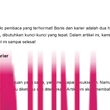
 pembaca yang terhormat! Bisnis dan karier adalah dua hal
 dibutuhkan kunci-kunci yang tepat. Dalam artikel ini, 
 ini sampai selesai!
rier
 memiliki tujuan yang sama, yaitu mencapai kesuksesan. Na
ang perlu diketahui dan diterapkan. Artikel ini akan me