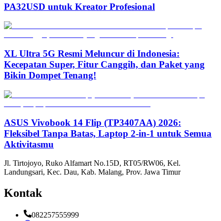
PA32USD untuk Kreator Profesional
XL Ultra 5G Resmi Meluncur di Indonesia:
Kecepatan Super, Fitur Canggih, dan Paket yang
Bikin Dompet Tenang!
ASUS Vivobook 14 Flip (TP3407AA) 2026:
Fleksibel Tanpa Batas, Laptop 2-in-1 untuk Semua
Aktivitasmu
Jl. Tirtojoyo, Ruko Alfamart No.15D, RT05/RW06, Kel.
Landungsari, Kec. Dau, Kab. Malang, Prov. Jawa Timur
Kontak
082257555999