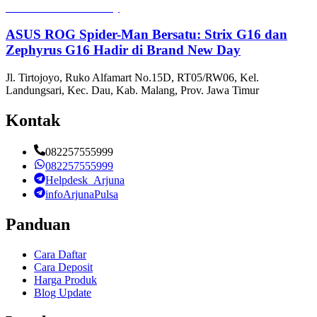
ASUS ROG Spider-Man Bersatu: Strix G16 dan
Zephyrus G16 Hadir di Brand New Day
Jl. Tirtojoyo, Ruko Alfamart No.15D, RT05/RW06, Kel.
Landungsari, Kec. Dau, Kab. Malang, Prov. Jawa Timur
Kontak
082257555999
082257555999
Helpdesk_Arjuna
infoArjunaPulsa
Panduan
Cara Daftar
Cara Deposit
Harga Produk
Blog Update