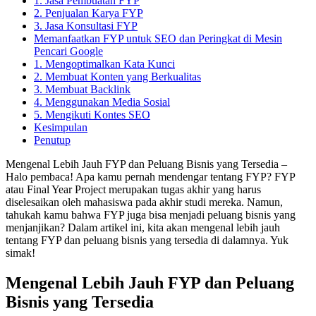
1. Jasa Pembuatan FYP
2. Penjualan Karya FYP
3. Jasa Konsultasi FYP
Memanfaatkan FYP untuk SEO dan Peringkat di Mesin
Pencari Google
1. Mengoptimalkan Kata Kunci
2. Membuat Konten yang Berkualitas
3. Membuat Backlink
4. Menggunakan Media Sosial
5. Mengikuti Kontes SEO
Kesimpulan
Penutup
Mengenal Lebih Jauh FYP dan Peluang Bisnis yang Tersedia –
Halo pembaca! Apa kamu pernah mendengar tentang FYP? FYP
atau Final Year Project merupakan tugas akhir yang harus
diselesaikan oleh mahasiswa pada akhir studi mereka. Namun,
tahukah kamu bahwa FYP juga bisa menjadi peluang bisnis yang
menjanjikan? Dalam artikel ini, kita akan mengenal lebih jauh
tentang FYP dan peluang bisnis yang tersedia di dalamnya. Yuk
simak!
Mengenal Lebih Jauh FYP dan Peluang
Bisnis yang Tersedia