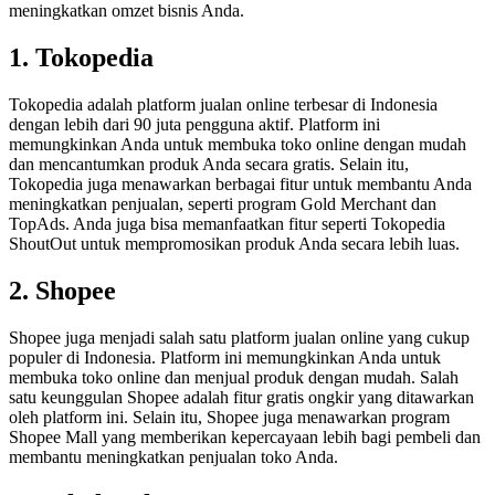
meningkatkan omzet bisnis Anda.
1. Tokopedia
Tokopedia adalah platform jualan online terbesar di Indonesia
dengan lebih dari 90 juta pengguna aktif. Platform ini
memungkinkan Anda untuk membuka toko online dengan mudah
dan mencantumkan produk Anda secara gratis. Selain itu,
Tokopedia juga menawarkan berbagai fitur untuk membantu Anda
meningkatkan penjualan, seperti program Gold Merchant dan
TopAds. Anda juga bisa memanfaatkan fitur seperti Tokopedia
ShoutOut untuk mempromosikan produk Anda secara lebih luas.
2. Shopee
Shopee juga menjadi salah satu platform jualan online yang cukup
populer di Indonesia. Platform ini memungkinkan Anda untuk
membuka toko online dan menjual produk dengan mudah. Salah
satu keunggulan Shopee adalah fitur gratis ongkir yang ditawarkan
oleh platform ini. Selain itu, Shopee juga menawarkan program
Shopee Mall yang memberikan kepercayaan lebih bagi pembeli dan
membantu meningkatkan penjualan toko Anda.