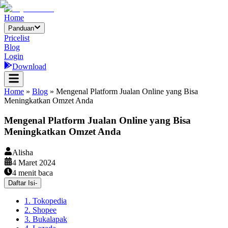
Home
Panduan
Pricelist
Blog
Login
Download
Home
»
Blog
»
Mengenal Platform Jualan Online yang Bisa
Meningkatkan Omzet Anda
Mengenal Platform Jualan Online yang Bisa
Meningkatkan Omzet Anda
Alisha
4 Maret 2024
4
menit baca
Daftar Isi
-
1. Tokopedia
2. Shopee
3. Bukalapak