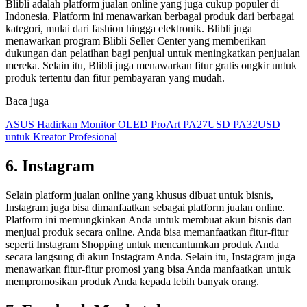
Blibli adalah platform jualan online yang juga cukup populer di
Indonesia. Platform ini menawarkan berbagai produk dari berbagai
kategori, mulai dari fashion hingga elektronik. Blibli juga
menawarkan program Blibli Seller Center yang memberikan
dukungan dan pelatihan bagi penjual untuk meningkatkan penjualan
mereka. Selain itu, Blibli juga menawarkan fitur gratis ongkir untuk
produk tertentu dan fitur pembayaran yang mudah.
Baca juga
ASUS Hadirkan Monitor OLED ProArt PA27USD PA32USD
untuk Kreator Profesional
6. Instagram
Selain platform jualan online yang khusus dibuat untuk bisnis,
Instagram juga bisa dimanfaatkan sebagai platform jualan online.
Platform ini memungkinkan Anda untuk membuat akun bisnis dan
menjual produk secara online. Anda bisa memanfaatkan fitur-fitur
seperti Instagram Shopping untuk mencantumkan produk Anda
secara langsung di akun Instagram Anda. Selain itu, Instagram juga
menawarkan fitur-fitur promosi yang bisa Anda manfaatkan untuk
mempromosikan produk Anda kepada lebih banyak orang.