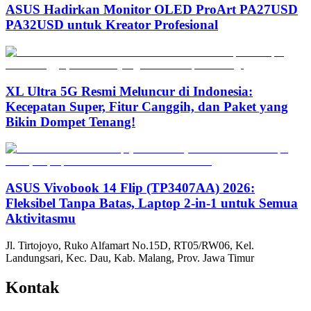
ASUS Hadirkan Monitor OLED ProArt PA27USD
PA32USD untuk Kreator Profesional
XL Ultra 5G Resmi Meluncur di Indonesia:
Kecepatan Super, Fitur Canggih, dan Paket yang
Bikin Dompet Tenang!
ASUS Vivobook 14 Flip (TP3407AA) 2026:
Fleksibel Tanpa Batas, Laptop 2-in-1 untuk Semua
Aktivitasmu
Jl. Tirtojoyo, Ruko Alfamart No.15D, RT05/RW06, Kel.
Landungsari, Kec. Dau, Kab. Malang, Prov. Jawa Timur
Kontak