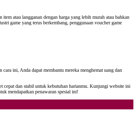
item atau langganan dengan harga yang lebih murah atau bahkan
ustri game yang terus berkembang, penggunaan voucher game
an cara ini, Anda dapat membantu mereka menghemat uang dan
t cepat dan stabil untuk kebutuhan harianmu. Kunjungi website ini
uk mendapatkan penawaran spesial ini!