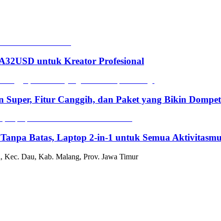
2USD untuk Kreator Profesional
n Super, Fitur Canggih, dan Paket yang Bikin Dompe
 Tanpa Batas, Laptop 2-in-1 untuk Semua Aktivitasm
, Kec. Dau, Kab. Malang, Prov. Jawa Timur