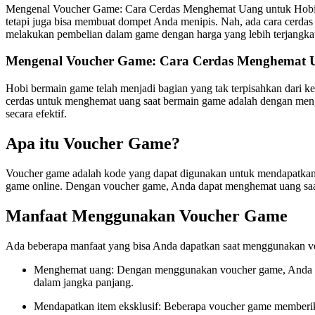
Mengenal Voucher Game: Cara Cerdas Menghemat Uang untuk Hobi Be
tetapi juga bisa membuat dompet Anda menipis. Nah, ada cara cer
melakukan pembelian dalam game dengan harga yang lebih terjangkau
Mengenal Voucher Game: Cara Cerdas Menghemat 
Hobi bermain game telah menjadi bagian yang tak terpisahkan dari ke
cerdas untuk menghemat uang saat bermain game adalah dengan meng
secara efektif.
Apa itu Voucher Game?
Voucher game adalah kode yang dapat digunakan untuk mendapatkan kre
game online. Dengan voucher game, Anda dapat menghemat uang saa
Manfaat Menggunakan Voucher Game
Ada beberapa manfaat yang bisa Anda dapatkan saat menggunakan v
Menghemat uang: Dengan menggunakan voucher game, Anda bis
dalam jangka panjang.
Mendapatkan item eksklusif: Beberapa voucher game memberika