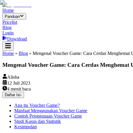
Home
Panduan
Pricelist
Blog
Login
Download
Home
»
Blog
»
Mengenal Voucher Game: Cara Cerdas Menghemat 
Mengenal Voucher Game: Cara Cerdas Menghemat 
Alisha
12 Juli 2023
4
menit baca
Daftar Isi
-
Apa itu Voucher Game?
Manfaat Menggunakan Voucher Game
Contoh Penggunaan Voucher Game
Studi Kasus dan Statistik
Kesimpulan