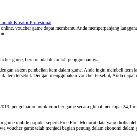
tuk Kreator Profesional
online, voucher game dapat membantu Anda memperpanjang langganan 
ir.
ucher game, berikut adalah contoh penggunaannya:
engan sistem pembelian item dalam game. Anda ingin membeli item la
tem tersebut. Dengan menggunakan voucher tersebut, Anda dapat mem
2019, pengeluaran untuk voucher game secara global mencapai 24,1 mi
 game mobile populer seperti Free Fire. Menurut data yang dirilis ol
ahwa voucher game telah menjadi bagian penting dalam ekonomi dalam 