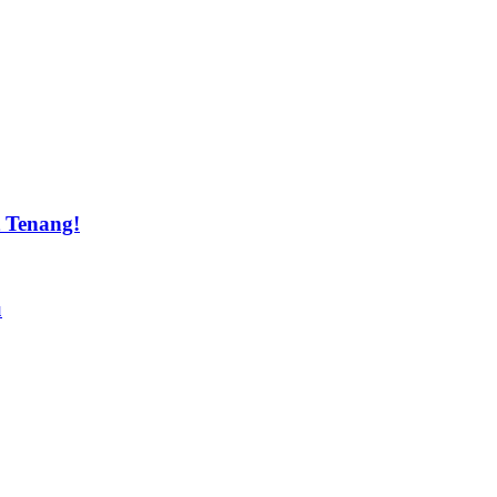
t Tenang!
u