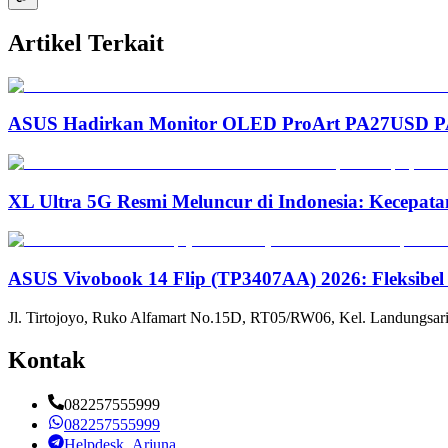
Artikel Terkait
ASUS Hadirkan Monitor OLED ProArt PA27USD PA3
XL Ultra 5G Resmi Meluncur di Indonesia: Kecepata
ASUS Vivobook 14 Flip (TP3407AA) 2026: Fleksibel
Jl. Tirtojoyo, Ruko Alfamart No.15D, RT05/RW06, Kel. Landungsari
Kontak
082257555999
082257555999
Helpdesk_Arjuna