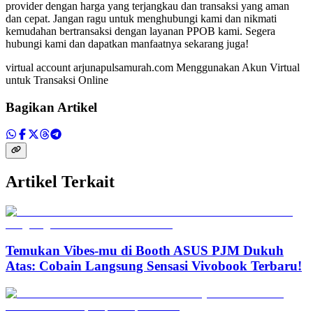
provider dengan harga yang terjangkau dan transaksi yang aman
dan cepat. Jangan ragu untuk menghubungi kami dan nikmati
kemudahan bertransaksi dengan layanan PPOB kami. Segera
hubungi kami dan dapatkan manfaatnya sekarang juga!
virtual account arjunapulsamurah.com Menggunakan Akun Virtual
untuk Transaksi Online
Bagikan Artikel
Artikel Terkait
Temukan Vibes-mu di Booth ASUS PJM Dukuh
Atas: Cobain Langsung Sensasi Vivobook Terbaru!