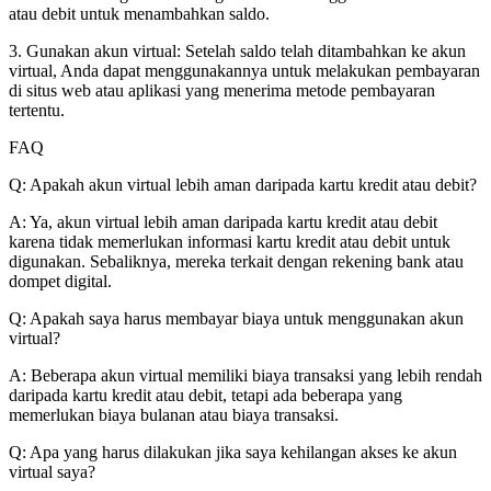
atau debit untuk menambahkan saldo.
3. Gunakan akun virtual: Setelah saldo telah ditambahkan ke akun
virtual, Anda dapat menggunakannya untuk melakukan pembayaran
di situs web atau aplikasi yang menerima metode pembayaran
tertentu.
FAQ
Q: Apakah akun virtual lebih aman daripada kartu kredit atau debit?
A: Ya, akun virtual lebih aman daripada kartu kredit atau debit
karena tidak memerlukan informasi kartu kredit atau debit untuk
digunakan. Sebaliknya, mereka terkait dengan rekening bank atau
dompet digital.
Q: Apakah saya harus membayar biaya untuk menggunakan akun
virtual?
A: Beberapa akun virtual memiliki biaya transaksi yang lebih rendah
daripada kartu kredit atau debit, tetapi ada beberapa yang
memerlukan biaya bulanan atau biaya transaksi.
Q: Apa yang harus dilakukan jika saya kehilangan akses ke akun
virtual saya?