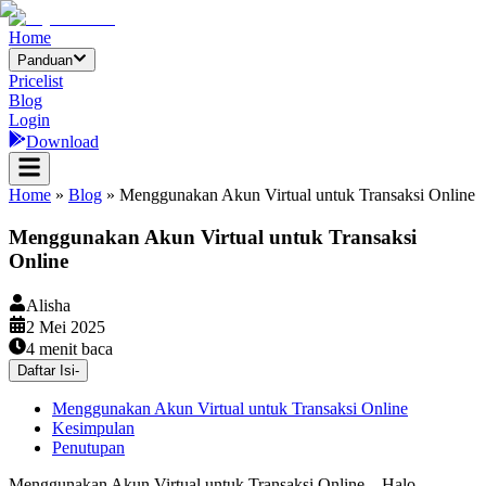
Home
Panduan
Pricelist
Blog
Login
Download
Home
»
Blog
»
Menggunakan Akun Virtual untuk Transaksi Online
Menggunakan Akun Virtual untuk Transaksi
Online
Alisha
2 Mei 2025
4
menit baca
Daftar Isi
-
Menggunakan Akun Virtual untuk Transaksi Online
Kesimpulan
Penutupan
Menggunakan Akun Virtual untuk Transaksi Online – Halo