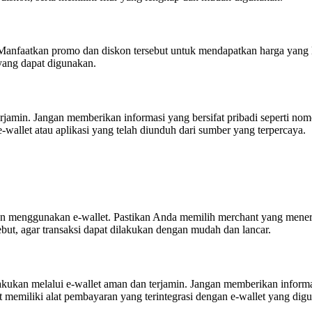
anfaatkan promo dan diskon tersebut untuk mendapatkan harga yang 
yang dapat digunakan.
terjamin. Jangan memberikan informasi yang bersifat pribadi seperti n
e-wallet atau aplikasi yang telah diunduh dari sumber yang terpercaya.
n menggunakan e-wallet. Pastikan Anda memilih merchant yang menerima
ut, agar transaksi dapat dilakukan dengan mudah dan lancar.
dilakukan melalui e-wallet aman dan terjamin. Jangan memberikan inform
 memiliki alat pembayaran yang terintegrasi dengan e-wallet yang dig