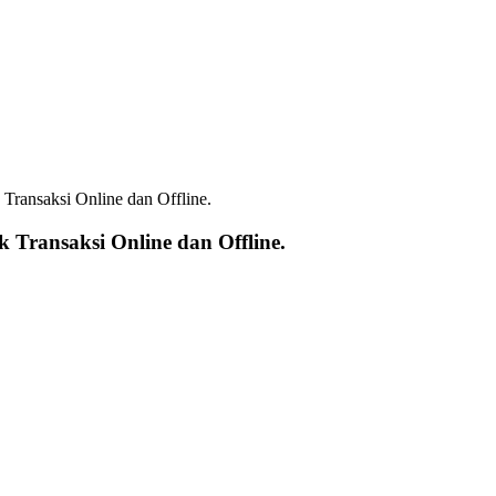
ransaksi Online dan Offline.
Transaksi Online dan Offline.