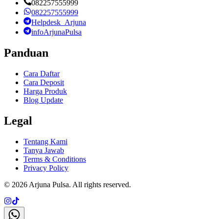
082257555999
082257555999
Helpdesk_Arjuna
infoArjunaPulsa
Panduan
Cara Daftar
Cara Deposit
Harga Produk
Blog Update
Legal
Tentang Kami
Tanya Jawab
Terms & Conditions
Privacy Policy
©
2026
Arjuna Pulsa
. All rights reserved.