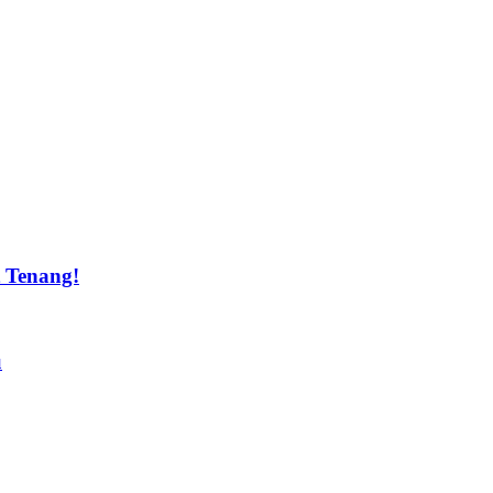
t Tenang!
u