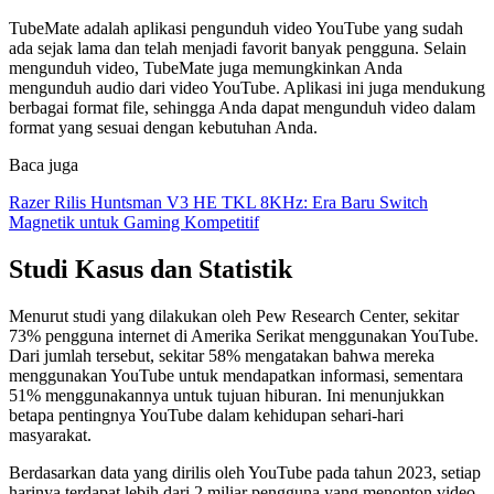
TubeMate adalah aplikasi pengunduh video YouTube yang sudah
ada sejak lama dan telah menjadi favorit banyak pengguna. Selain
mengunduh video, TubeMate juga memungkinkan Anda
mengunduh audio dari video YouTube. Aplikasi ini juga mendukung
berbagai format file, sehingga Anda dapat mengunduh video dalam
format yang sesuai dengan kebutuhan Anda.
Baca juga
Razer Rilis Huntsman V3 HE TKL 8KHz: Era Baru Switch
Magnetik untuk Gaming Kompetitif
Studi Kasus dan Statistik
Menurut studi yang dilakukan oleh Pew Research Center, sekitar
73% pengguna internet di Amerika Serikat menggunakan YouTube.
Dari jumlah tersebut, sekitar 58% mengatakan bahwa mereka
menggunakan YouTube untuk mendapatkan informasi, sementara
51% menggunakannya untuk tujuan hiburan. Ini menunjukkan
betapa pentingnya YouTube dalam kehidupan sehari-hari
masyarakat.
Berdasarkan data yang dirilis oleh YouTube pada tahun 2023, setiap
harinya terdapat lebih dari 2 miliar pengguna yang menonton video