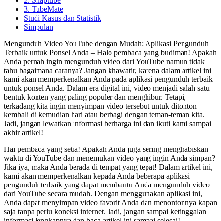
2. Snaptube
3. TubeMate
Studi Kasus dan Statistik
Simpulan
Mengunduh Video YouTube dengan Mudah: Aplikasi Pengunduh
Terbaik untuk Ponsel Anda – Halo pembaca yang budiman! Apakah
Anda pernah ingin mengunduh video dari YouTube namun tidak
tahu bagaimana caranya? Jangan khawatir, karena dalam artikel ini
kami akan memperkenalkan Anda pada aplikasi pengunduh terbaik
untuk ponsel Anda. Dalam era digital ini, video menjadi salah satu
bentuk konten yang paling populer dan menghibur. Tetapi,
terkadang kita ingin menyimpan video tersebut untuk ditonton
kembali di kemudian hari atau berbagi dengan teman-teman kita.
Jadi, jangan lewatkan informasi berharga ini dan ikuti kami sampai
akhir artikel!
Hai pembaca yang setia! Apakah Anda juga sering menghabiskan
waktu di YouTube dan menemukan video yang ingin Anda simpan?
Jika iya, maka Anda berada di tempat yang tepat! Dalam artikel ini,
kami akan memperkenalkan kepada Anda beberapa aplikasi
pengunduh terbaik yang dapat membantu Anda mengunduh video
dari YouTube secara mudah. Dengan menggunakan aplikasi ini,
Anda dapat menyimpan video favorit Anda dan menontonnya kapan
saja tanpa perlu koneksi internet. Jadi, jangan sampai ketinggalan
informasi lengkapnya dan baca artikel ini sampai selesai!