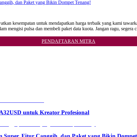
Canggih, dan Paket yang Bikin Dompet Tenang!
n lewatkan kesempatan untuk mendapatkan harga terbaik yang kami t
 mengisi pulsa dan membeli paket data kuota. Jangan ragu, segera c
PENDAFTARAN MITRA
2USD untuk Kreator Profesional
n Super, Fitur Canggih, dan Paket yang Bikin Dompe