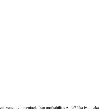
s yang ingin meningkatkan profitabilitas Anda? Jika iya, maka