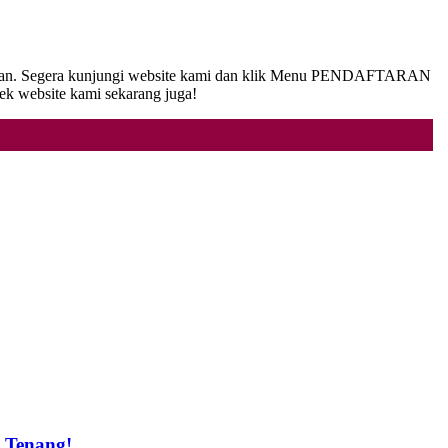
awarkan. Segera kunjungi website kami dan klik Menu PENDAFTARAN
ek website kami sekarang juga!
t Tenang!