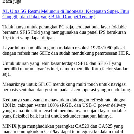
Baca juga
XL Ultra 5G Resmi Meluncur di Indonesia: Kecepatan Super, Fitur
Canggih, dan Paket yang Bikin Dompet Tenang!
Tidak hanya untuk perangkat PC saja, terdapat pula layar foldable
bernama SF15 Fold yang menggunakan dua panel IPS berukuran
15,6 inci yang dapat dilipat.
Layar ini menampilkan gambar dalam resolusi 1920×1080 piksel
dengan refresh rate 60Hz dan sudah mendukung pemrosesan HDR.
Untuk ukuran yang lebih besar terdapat SF16 dan SF16T yang
memiliki ukuran layar 16 inci, namun memiliki form factor standar
saja.
Menariknya untuk SF16T mendukung multi-touch untuk navigasi
berbasis sentuhan dan gesture pada sistem operasi yang mendukung.
Keduanya sama-sama menawarkan dukungan refresh rate hingga
120Hz, cakupan warna 100% sRGB, dan USB-C power delivery
yang mana fitur-fitur tersebut membuatnya menjadi layar portable
yang fleksibel baik itu ini untuk sekunder maupun lainnya.
MINIX juga menghadirkan perangkat CA520 dan CA525 yang
mana memungkinkan CarPlay dapat terintegrasi ke dalam mobil