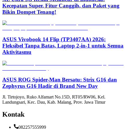
Kecepatan Super, Fitur Canggih, dan Paket yang
Bikin Dompet Tenang!
ASUS Vivobook 14 Flip (TP3407AA) 2026:
Fleksibel Tanpa Batas, Laptop 2-in-1 untuk Semua
Aktivitasmu
ASUS ROG Spider-Man Bersatu: Strix G16 dan
Zephyrus G16 Hadir di Brand New Day
Jl. Tirtojoyo, Ruko Alfamart No.15D, RT05/RW06, Kel.
Landungsari, Kec. Dau, Kab. Malang, Prov. Jawa Timur
Kontak
082257555999