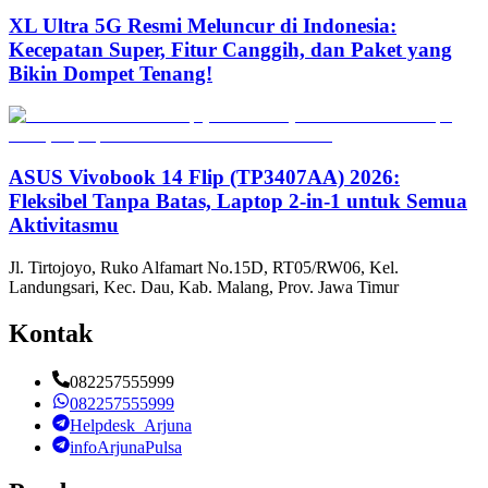
XL Ultra 5G Resmi Meluncur di Indonesia:
Kecepatan Super, Fitur Canggih, dan Paket yang
Bikin Dompet Tenang!
ASUS Vivobook 14 Flip (TP3407AA) 2026:
Fleksibel Tanpa Batas, Laptop 2-in-1 untuk Semua
Aktivitasmu
Jl. Tirtojoyo, Ruko Alfamart No.15D, RT05/RW06, Kel.
Landungsari, Kec. Dau, Kab. Malang, Prov. Jawa Timur
Kontak
082257555999
082257555999
Helpdesk_Arjuna
infoArjunaPulsa