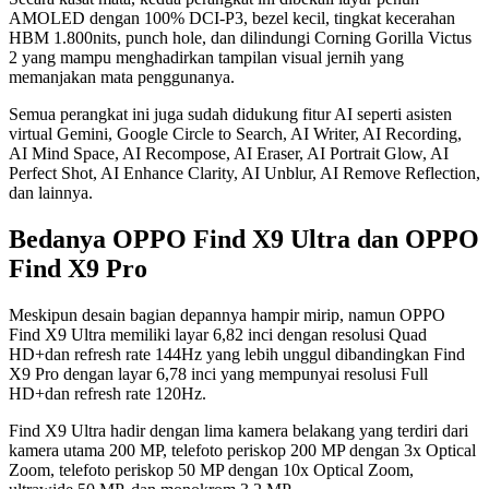
AMOLED dengan 100% DCI-P3, bezel kecil, tingkat kecerahan
HBM 1.800nits, punch hole, dan dilindungi Corning Gorilla Victus
2 yang mampu menghadirkan tampilan visual jernih yang
memanjakan mata penggunanya.
Semua perangkat ini juga sudah didukung fitur AI seperti asisten
virtual Gemini, Google Circle to Search, AI Writer, AI Recording,
AI Mind Space, AI Recompose, AI Eraser, AI Portrait Glow, AI
Perfect Shot, AI Enhance Clarity, AI Unblur, AI Remove Reflection,
dan lainnya.
Bedanya OPPO Find X9 Ultra dan OPPO
Find X9 Pro
Meskipun desain bagian depannya hampir mirip, namun OPPO
Find X9 Ultra memiliki layar 6,82 inci dengan resolusi Quad
HD+dan refresh rate 144Hz yang lebih unggul dibandingkan Find
X9 Pro dengan layar 6,78 inci yang mempunyai resolusi Full
HD+dan refresh rate 120Hz.
Find X9 Ultra hadir dengan lima kamera belakang yang terdiri dari
kamera utama 200 MP, telefoto periskop 200 MP dengan 3x Optical
Zoom, telefoto periskop 50 MP dengan 10x Optical Zoom,