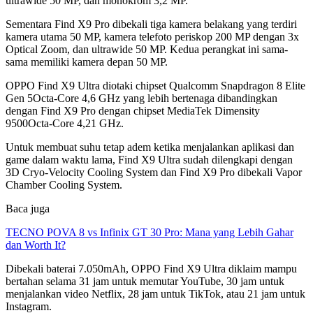
ultrawide 50 MP, dan monokrom 3,2 MP.
Sementara Find X9 Pro dibekali tiga kamera belakang yang terdiri
kamera utama 50 MP, kamera telefoto periskop 200 MP dengan 3x
Optical Zoom, dan ultrawide 50 MP. Kedua perangkat ini sama-
sama memiliki kamera depan 50 MP.
OPPO Find X9 Ultra diotaki chipset Qualcomm Snapdragon 8 Elite
Gen 5Octa-Core 4,6 GHz yang lebih bertenaga dibandingkan
dengan Find X9 Pro dengan chipset MediaTek Dimensity
9500Octa-Core 4,21 GHz.
Untuk membuat suhu tetap adem ketika menjalankan aplikasi dan
game dalam waktu lama, Find X9 Ultra sudah dilengkapi dengan
3D Cryo-Velocity Cooling System dan Find X9 Pro dibekali Vapor
Chamber Cooling System.
Baca juga
TECNO POVA 8 vs Infinix GT 30 Pro: Mana yang Lebih Gahar
dan Worth It?
Dibekali baterai 7.050mAh, OPPO Find X9 Ultra diklaim mampu
bertahan selama 31 jam untuk memutar YouTube, 30 jam untuk
menjalankan video Netflix, 28 jam untuk TikTok, atau 21 jam untuk
Instagram.