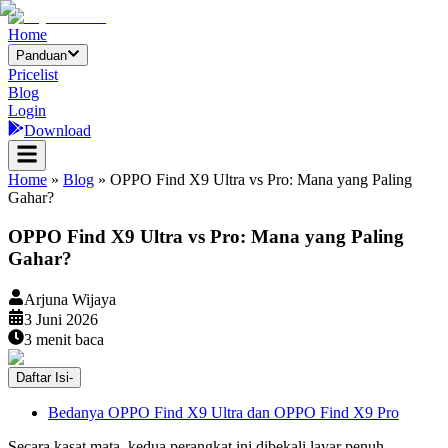
Home
Panduan
Pricelist
Blog
Login
Download
Home
»
Blog
»
OPPO Find X9 Ultra vs Pro: Mana yang Paling
Gahar?
OPPO Find X9 Ultra vs Pro: Mana yang Paling
Gahar?
Arjuna Wijaya
3 Juni 2026
3
menit baca
Daftar Isi
-
Bedanya OPPO Find X9 Ultra dan OPPO Find X9 Pro
Secara kasat mata, kedua perangkat ini dibekali layar penuh