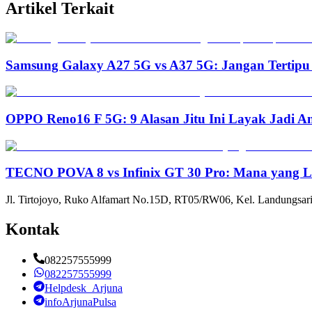
Artikel Terkait
Samsung Galaxy A27 5G vs A37 5G: Jangan Tertipu 
OPPO Reno16 F 5G: 9 Alasan Jitu Ini Layak Jadi 
TECNO POVA 8 vs Infinix GT 30 Pro: Mana yang L
Jl. Tirtojoyo, Ruko Alfamart No.15D, RT05/RW06, Kel. Landungsari
Kontak
082257555999
082257555999
Helpdesk_Arjuna
infoArjunaPulsa