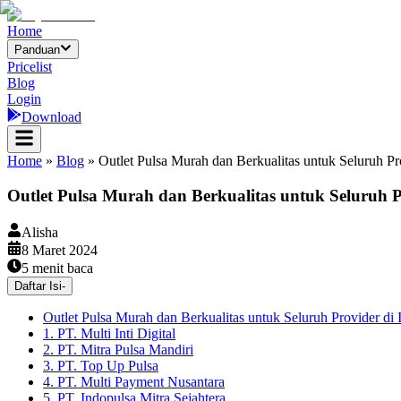
Home
Panduan
Pricelist
Blog
Login
Download
Home
»
Blog
»
Outlet Pulsa Murah dan Berkualitas untuk Seluruh Pr
Outlet Pulsa Murah dan Berkualitas untuk Seluruh P
Alisha
8 Maret 2024
5
menit baca
Daftar Isi
-
Outlet Pulsa Murah dan Berkualitas untuk Seluruh Provider di 
1. PT. Multi Inti Digital
2. PT. Mitra Pulsa Mandiri
3. PT. Top Up Pulsa
4. PT. Multi Payment Nusantara
5. PT. Indopulsa Mitra Sejahtera