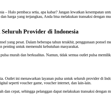
esia – Halo pembaca setia, apa kabar? Jangan lewatkan kesempatan unt
ket dan harga yang terjangkau, Anda bisa melakukan transaksi dengan m
 Seluruh Provider di Indonesia
sel yang pesat. Dalam beberapa tahun terakhir, penggunaan ponsel men
kin penting untuk memenuhi kebutuhan masyarakat.
pulsa murah dan berkualitas. Namun, tidak semua outlet pulsa memiliki
onesia. Outlet ini menawarkan layanan pulsa untuk seluruh provider di I
ital seperti voucher game, voucher internet, dan lain-lain.
ah dan cepat, sehingga pelanggan dapat melakukan transaksi dengan m