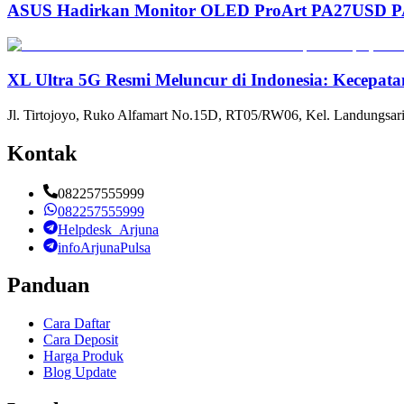
ASUS Hadirkan Monitor OLED ProArt PA27USD PA3
XL Ultra 5G Resmi Meluncur di Indonesia: Kecepata
Jl. Tirtojoyo, Ruko Alfamart No.15D, RT05/RW06, Kel. Landungsari
Kontak
082257555999
082257555999
Helpdesk_Arjuna
infoArjunaPulsa
Panduan
Cara Daftar
Cara Deposit
Harga Produk
Blog Update