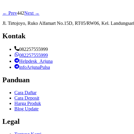
← Prev
442
Next →
Jl. Tirtojoyo, Ruko Alfamart No.15D, RT05/RW06, Kel. Landungsari
Kontak
082257555999
082257555999
Helpdesk_Arjuna
infoArjunaPulsa
Panduan
Cara Daftar
Cara Deposit
Harga Produk
Blog Update
Legal