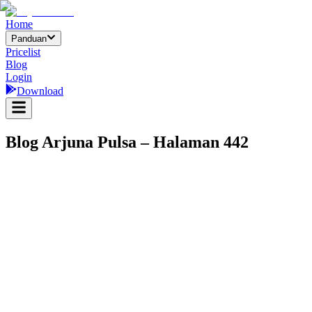
Home
Panduan
Pricelist
Blog
Login
Download
Blog
Arjuna Pulsa
– Halaman
442
Temukan Aplikasi Gratis Terbaik untuk 
Keindahan Mempesona Nusantara: Menikm