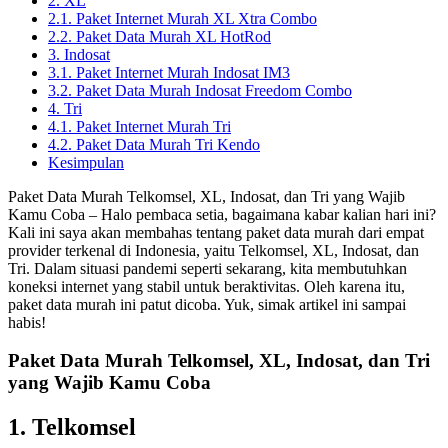
2. XL
2.1. Paket Internet Murah XL Xtra Combo
2.2. Paket Data Murah XL HotRod
3. Indosat
3.1. Paket Internet Murah Indosat IM3
3.2. Paket Data Murah Indosat Freedom Combo
4. Tri
4.1. Paket Internet Murah Tri
4.2. Paket Data Murah Tri Kendo
Kesimpulan
Paket Data Murah Telkomsel, XL, Indosat, dan Tri yang Wajib
Kamu Coba – Halo pembaca setia, bagaimana kabar kalian hari ini?
Kali ini saya akan membahas tentang paket data murah dari empat
provider terkenal di Indonesia, yaitu Telkomsel, XL, Indosat, dan
Tri. Dalam situasi pandemi seperti sekarang, kita membutuhkan
koneksi internet yang stabil untuk beraktivitas. Oleh karena itu,
paket data murah ini patut dicoba. Yuk, simak artikel ini sampai
habis!
Paket Data Murah Telkomsel, XL, Indosat, dan Tri
yang Wajib Kamu Coba
1. Telkomsel