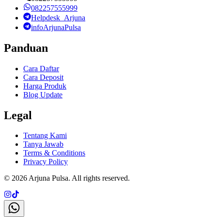
082257555999
Helpdesk_Arjuna
infoArjunaPulsa
Panduan
Cara Daftar
Cara Deposit
Harga Produk
Blog Update
Legal
Tentang Kami
Tanya Jawab
Terms & Conditions
Privacy Policy
©
2026
Arjuna Pulsa
. All rights reserved.