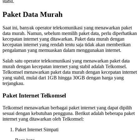
stabil.
Paket Data Murah
Saat ini, banyak operator telekomunikasi yang menawarkan paket
data murah. Namun, sebelum memilih paket data, perlu diperhatikan
kecepatan internet yang ditawarkan. Paket data murah dengan
kecepatan internet yang rendah tentu saja tidak akan memberikan
pengalaman yang memuaskan dalam menggunakan internet.
Salah satu operator telekomunikasi yang menawarkan paket data
murah dengan kecepatan internet yang stabil adalah Telkomsel.
Telkomsel menawarkan paket data murah dengan kecepatan internet
yang stabil, mulai dari 1GB hingga 30GB dengan harga yang
terjangkau.
Paket Internet Telkomsel
Telkomsel menawarkan berbagai paket internet yang dapat dipilih
sesuai dengan kebutuhan pengguna. Berikut adalah beberapa paket
internet yang ditawarkan oleh Telkomsel:
Paket Internet Simpati