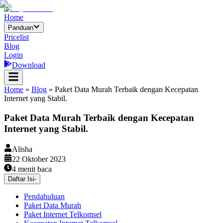
Home
Panduan
Pricelist
Blog
Login
Download
Home
»
Blog
»
Paket Data Murah Terbaik dengan Kecepatan
Internet yang Stabil.
Paket Data Murah Terbaik dengan Kecepatan
Internet yang Stabil.
Alisha
22 Oktober 2023
4
menit baca
Daftar Isi
-
Pendahuluan
Paket Data Murah
Paket Internet Telkomsel