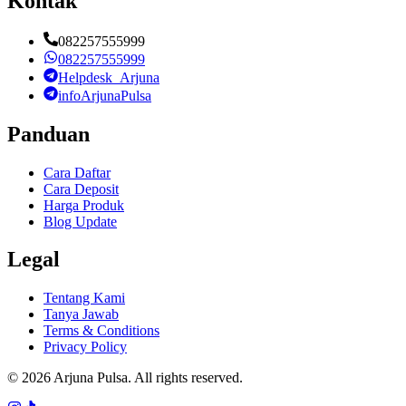
Kontak
082257555999
082257555999
Helpdesk_Arjuna
infoArjunaPulsa
Panduan
Cara Daftar
Cara Deposit
Harga Produk
Blog Update
Legal
Tentang Kami
Tanya Jawab
Terms & Conditions
Privacy Policy
©
2026
Arjuna Pulsa
. All rights reserved.