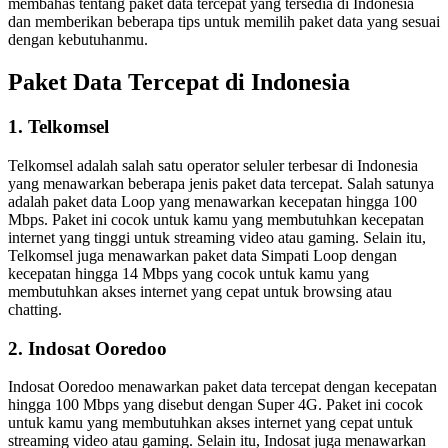
membahas tentang paket data tercepat yang tersedia di Indonesia
dan memberikan beberapa tips untuk memilih paket data yang sesuai
dengan kebutuhanmu.
Paket Data Tercepat di Indonesia
1. Telkomsel
Telkomsel adalah salah satu operator seluler terbesar di Indonesia
yang menawarkan beberapa jenis paket data tercepat. Salah satunya
adalah paket data Loop yang menawarkan kecepatan hingga 100
Mbps. Paket ini cocok untuk kamu yang membutuhkan kecepatan
internet yang tinggi untuk streaming video atau gaming. Selain itu,
Telkomsel juga menawarkan paket data Simpati Loop dengan
kecepatan hingga 14 Mbps yang cocok untuk kamu yang
membutuhkan akses internet yang cepat untuk browsing atau
chatting.
2. Indosat Ooredoo
Indosat Ooredoo menawarkan paket data tercepat dengan kecepatan
hingga 100 Mbps yang disebut dengan Super 4G. Paket ini cocok
untuk kamu yang membutuhkan akses internet yang cepat untuk
streaming video atau gaming. Selain itu, Indosat juga menawarkan