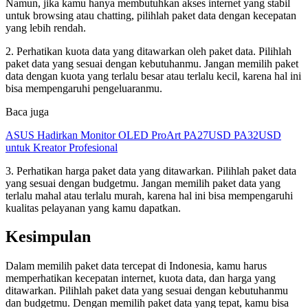
Namun, jika kamu hanya membutuhkan akses internet yang stabil
untuk browsing atau chatting, pilihlah paket data dengan kecepatan
yang lebih rendah.
2. Perhatikan kuota data yang ditawarkan oleh paket data. Pilihlah
paket data yang sesuai dengan kebutuhanmu. Jangan memilih paket
data dengan kuota yang terlalu besar atau terlalu kecil, karena hal ini
bisa mempengaruhi pengeluaranmu.
Baca juga
ASUS Hadirkan Monitor OLED ProArt PA27USD PA32USD
untuk Kreator Profesional
3. Perhatikan harga paket data yang ditawarkan. Pilihlah paket data
yang sesuai dengan budgetmu. Jangan memilih paket data yang
terlalu mahal atau terlalu murah, karena hal ini bisa mempengaruhi
kualitas pelayanan yang kamu dapatkan.
Kesimpulan
Dalam memilih paket data tercepat di Indonesia, kamu harus
memperhatikan kecepatan internet, kuota data, dan harga yang
ditawarkan. Pilihlah paket data yang sesuai dengan kebutuhanmu
dan budgetmu. Dengan memilih paket data yang tepat, kamu bisa