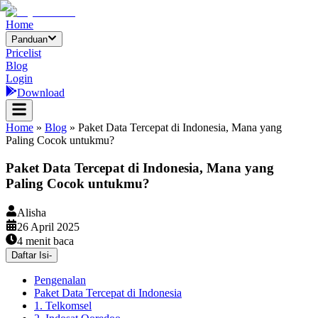
Home
Panduan
Pricelist
Blog
Login
Download
Home
»
Blog
»
Paket Data Tercepat di Indonesia, Mana yang
Paling Cocok untukmu?
Paket Data Tercepat di Indonesia, Mana yang
Paling Cocok untukmu?
Alisha
26 April 2025
4
menit baca
Daftar Isi
-
Pengenalan
Paket Data Tercepat di Indonesia
1. Telkomsel