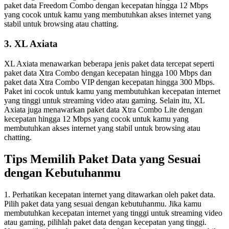
paket data Freedom Combo dengan kecepatan hingga 12 Mbps
yang cocok untuk kamu yang membutuhkan akses internet yang
stabil untuk browsing atau chatting.
3. XL Axiata
XL Axiata menawarkan beberapa jenis paket data tercepat seperti
paket data Xtra Combo dengan kecepatan hingga 100 Mbps dan
paket data Xtra Combo VIP dengan kecepatan hingga 300 Mbps.
Paket ini cocok untuk kamu yang membutuhkan kecepatan internet
yang tinggi untuk streaming video atau gaming. Selain itu, XL
Axiata juga menawarkan paket data Xtra Combo Lite dengan
kecepatan hingga 12 Mbps yang cocok untuk kamu yang
membutuhkan akses internet yang stabil untuk browsing atau
chatting.
Tips Memilih Paket Data yang Sesuai
dengan Kebutuhanmu
1. Perhatikan kecepatan internet yang ditawarkan oleh paket data.
Pilih paket data yang sesuai dengan kebutuhanmu. Jika kamu
membutuhkan kecepatan internet yang tinggi untuk streaming video
atau gaming, pilihlah paket data dengan kecepatan yang tinggi.