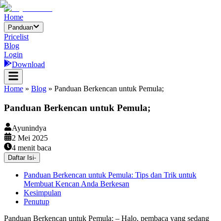
Home
Panduan
Pricelist
Blog
Login
Download
Home
»
Blog
»
Panduan Berkencan untuk Pemula;
Panduan Berkencan untuk Pemula;
Ayunindya
2 Mei 2025
4
menit baca
Daftar Isi
-
Panduan Berkencan untuk Pemula: Tips dan Trik untuk
Membuat Kencan Anda Berkesan
Kesimpulan
Penutup
Panduan Berkencan untuk Pemula; – Halo, pembaca yang sedang