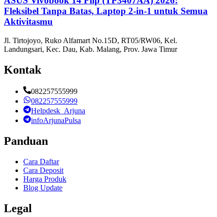
ASUS Vivobook 14 Flip (TP3407AA) 2026:
Fleksibel Tanpa Batas, Laptop 2-in-1 untuk Semua
Aktivitasmu
Jl. Tirtojoyo, Ruko Alfamart No.15D, RT05/RW06, Kel.
Landungsari, Kec. Dau, Kab. Malang, Prov. Jawa Timur
Kontak
082257555999
082257555999
Helpdesk_Arjuna
infoArjunaPulsa
Panduan
Cara Daftar
Cara Deposit
Harga Produk
Blog Update
Legal