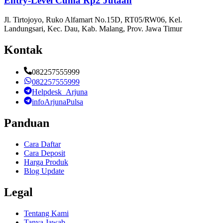
Entry-Level Cuma Rp2 Jutaan
Jl. Tirtojoyo, Ruko Alfamart No.15D, RT05/RW06, Kel.
Landungsari, Kec. Dau, Kab. Malang, Prov. Jawa Timur
Kontak
082257555999
082257555999
Helpdesk_Arjuna
infoArjunaPulsa
Panduan
Cara Daftar
Cara Deposit
Harga Produk
Blog Update
Legal
Tentang Kami
Tanya Jawab