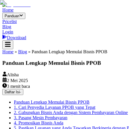
Home
Panduan
Pricelist
Blog
Login
Download
Home
»
Blog
»
Panduan Lengkap Memulai Bisnis PPOB
Panduan Lengkap Memulai Bisnis PPOB
Alisha
2 Mei 2025
3
menit baca
Daftar Isi
-
Panduan Lengkap Memulai Bisnis PPOB
1. Cari Penyedia Layanan PPOB yang Tepat
2. Gabungkan Bisnis Anda dengan Sistem Pembayaran Online
3. Pasang Mesin Pembayaran
4. Promosikan Bisnis Anda
5. Pastikan Layanan yang Anda Tawarkan Berkinerja dengan 