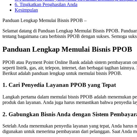
6. Tingkatkan Penghasilan Anda
Kesimpulan
Panduan Lengkap Memulai Bisnis PPOB –
Selamat datang di Panduan Lengkap Memulai Bisnis PPOB. Panduan 
tentang bagaimana cara berbisnis PPOB dengan sukses. Semoga suks
Panduan Lengkap Memulai Bisnis PPOB
PPOB atau Payment Point Online Bank adalah sistem pembayaran on
seperti listrik, gas, air, telepon, internet, dan berbagai tagihan la
Berikut adalah panduan lengkap untuk memulai bisnis PPOB.
1. Cari Penyedia Layanan PPOB yang Tepat
Langkah pertama dalam memulai bisnis PPOB adalah menemukan peny
produk dan layanan. Anda juga harus memastikan bahwa penyedia la
2. Gabungkan Bisnis Anda dengan Sistem Pembayar
Setelah Anda menemukan penyedia layanan yang tepat, Anda harus m
digunakan untuk menerima pembayaran dari pelanggan. Saat Anda men