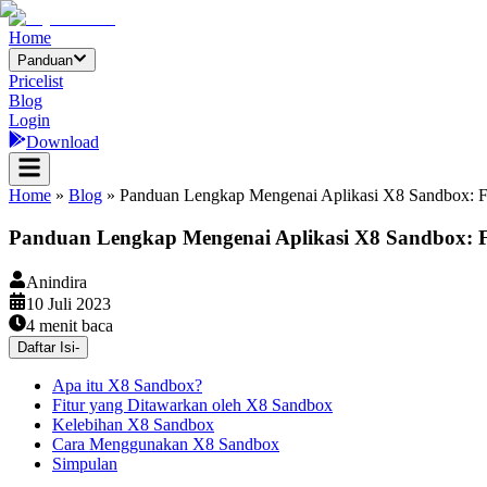
Home
Panduan
Pricelist
Blog
Login
Download
Home
»
Blog
»
Panduan Lengkap Mengenai Aplikasi X8 Sandbox: F
Panduan Lengkap Mengenai Aplikasi X8 Sandbox: F
Anindira
10 Juli 2023
4
menit baca
Daftar Isi
-
Apa itu X8 Sandbox?
Fitur yang Ditawarkan oleh X8 Sandbox
Kelebihan X8 Sandbox
Cara Menggunakan X8 Sandbox
Simpulan