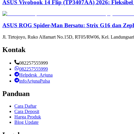
ASUS Vivobook 14 Flip (TP3407AA) 2026: Fleksibel
ASUS ROG Spider-Man Bersatu: Strix G16 dan Zep
Jl. Tirtojoyo, Ruko Alfamart No.15D, RT05/RW06, Kel. Landungsari
Kontak
082257555999
082257555999
Helpdesk_Arjuna
infoArjunaPulsa
Panduan
Cara Daftar
Cara Deposit
Harga Produk
Blog Update