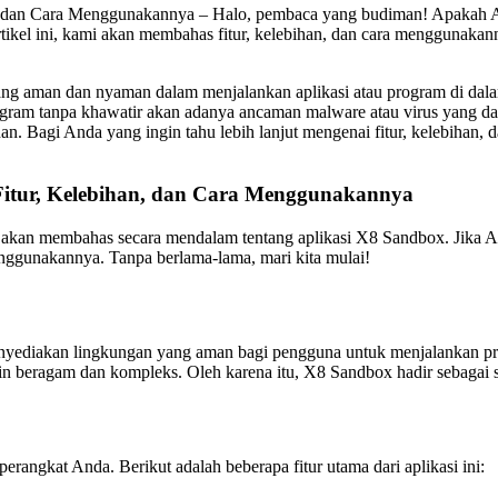
 dan Cara Menggunakannya – Halo, pembaca yang budiman! Apakah An
ikel ini, kami akan membahas fitur, kelebihan, dan cara menggunakanny
 aman dan nyaman dalam menjalankan aplikasi atau program di dalam s
gram tanpa khawatir akan adanya ancaman malware atau virus yang dap
an. Bagi Anda yang ingin tahu lebih lanjut mengenai fitur, kelebihan,
itur, Kelebihan, dan Cara Menggunakannya
i akan membahas secara mendalam tentang aplikasi X8 Sandbox. Jika An
nggunakannya. Tanpa berlama-lama, mari kita mulai!
nyediakan lingkungan yang aman bagi pengguna untuk menjalankan pro
n beragam dan kompleks. Oleh karena itu, X8 Sandbox hadir sebagai s
ngkat Anda. Berikut adalah beberapa fitur utama dari aplikasi ini: