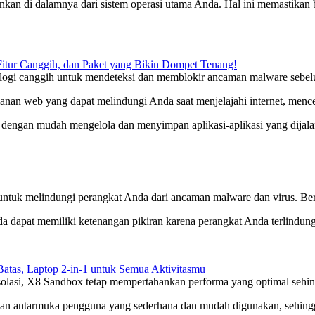
kan di dalamnya dari sistem operasi utama Anda. Hal ini memastikan b
Fitur Canggih, dan Paket yang Bikin Dompet Tenang!
ogi canggih untuk mendeteksi dan memblokir ancaman malware sebel
anan web yang dapat melindungi Anda saat menjelajahi internet, mence
ngan mudah mengelola dan menyimpan aplikasi-aplikasi yang dijala
ntuk melindungi perangkat Anda dari ancaman malware dan virus. Beri
pat memiliki ketenangan pikiran karena perangkat Anda terlindungi
tas, Laptop 2-in-1 untuk Semua Aktivitasmu
risolasi, X8 Sandbox tetap mempertahankan performa yang optimal se
dengan antarmuka pengguna yang sederhana dan mudah digunakan, seh