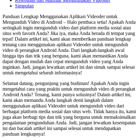
Kelebihan dan Manfaat Menggunakan Videoder
Simpulan
Panduan Lengkap Menggunakan Aplikasi Videoder untuk
Mengunduh Video di Android – Halo pembaca setia! Apakah Anda
seringkali ingin mengunduh video dari platform media sosial atau
situs web favorit Anda? Jika iya, maka Anda berada di tempat yang
tepat! Dalam artikel ini, kami akan memberikan panduan lengkap
tentang cara menggunakan aplikasi Videoder untuk mengunduh
video di perangkat Android Anda. Dari langkah-langkah awal
hingga tips dan trik yang berguna, kami akan memastikan Anda
dapat dengan mudah dan cepat mengunduh video yang Anda
inginkan. Jadi, jangan lewatkan artikel ini dan simak sampai selesai
untuk mengetahui seluruh informasinya!
Selamat datang, pengunjung yang budiman! Apakah Anda ingin
mengetahui cara yang praktis untuk mengunduh video di perangkat
Android Anda? Tenang, kami punya solusinya! Dalam artikel ini,
kami akan memandu Anda langkah demi langkah dalam
menggunakan aplikasi Videoder untuk mengunduh video dari
berbagai platform media sosial dan situs web. Tidak hanya itu, kami
juga akan berbagi tips dan trik yang berguna untuk memaksimalkan
pengalaman pengunduhan Anda. Jadi, jangan lewatkan kesempatan
ini dan bacalah artikel ini sampai selesai untuk mendapatkan
panduan lengkapnya!