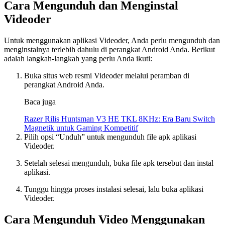
Cara Mengunduh dan Menginstal
Videoder
Untuk menggunakan aplikasi Videoder, Anda perlu mengunduh dan
menginstalnya terlebih dahulu di perangkat Android Anda. Berikut
adalah langkah-langkah yang perlu Anda ikuti:
Buka situs web resmi Videoder melalui peramban di
perangkat Android Anda.
Baca juga
Razer Rilis Huntsman V3 HE TKL 8KHz: Era Baru Switch
Magnetik untuk Gaming Kompetitif
Pilih opsi “Unduh” untuk mengunduh file apk aplikasi
Videoder.
Setelah selesai mengunduh, buka file apk tersebut dan instal
aplikasi.
Tunggu hingga proses instalasi selesai, lalu buka aplikasi
Videoder.
Cara Mengunduh Video Menggunakan