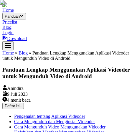
Home
Panduan
Pricelist
Blog
Login
Download
Home
»
Blog
»
Panduan Lengkap Menggunakan Aplikasi Videoder
untuk Mengunduh Video di Android
Panduan Lengkap Menggunakan Aplikasi Videoder
untuk Mengunduh Video di Android
Anindira
9 Juli 2023
4
menit baca
Daftar Isi
-
Pengenalan tentang Aplikasi Videoder
Cara Mengunduh dan Menginstal Videoder
Cara Mengunduh Video Menggunakan Videoder