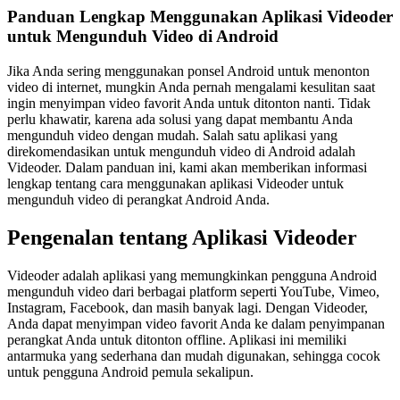
Panduan Lengkap Menggunakan Aplikasi Videoder
untuk Mengunduh Video di Android
Jika Anda sering menggunakan ponsel Android untuk menonton
video di internet, mungkin Anda pernah mengalami kesulitan saat
ingin menyimpan video favorit Anda untuk ditonton nanti. Tidak
perlu khawatir, karena ada solusi yang dapat membantu Anda
mengunduh video dengan mudah. Salah satu aplikasi yang
direkomendasikan untuk mengunduh video di Android adalah
Videoder. Dalam panduan ini, kami akan memberikan informasi
lengkap tentang cara menggunakan aplikasi Videoder untuk
mengunduh video di perangkat Android Anda.
Pengenalan tentang Aplikasi Videoder
Videoder adalah aplikasi yang memungkinkan pengguna Android
mengunduh video dari berbagai platform seperti YouTube, Vimeo,
Instagram, Facebook, dan masih banyak lagi. Dengan Videoder,
Anda dapat menyimpan video favorit Anda ke dalam penyimpanan
perangkat Anda untuk ditonton offline. Aplikasi ini memiliki
antarmuka yang sederhana dan mudah digunakan, sehingga cocok
untuk pengguna Android pemula sekalipun.