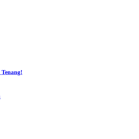
t Tenang!
u