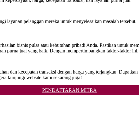
in kepercayaan, harga, kecepatan transaksi, dan layanan purna jual.
ngi layanan pelanggan mereka untuk menyelesaikan masalah tersebut.
rhasilan bisnis pulsa atau kebutuhan pribadi Anda. Pastikan untuk mem
nan purna jual yang baik. Dengan mempertimbangkan faktor-faktor ini
ahan dan kecepatan transaksi dengan harga yang terjangkau. Dapatkan 
a kunjungi website kami sekarang juga!
PENDAFTARAN MITRA