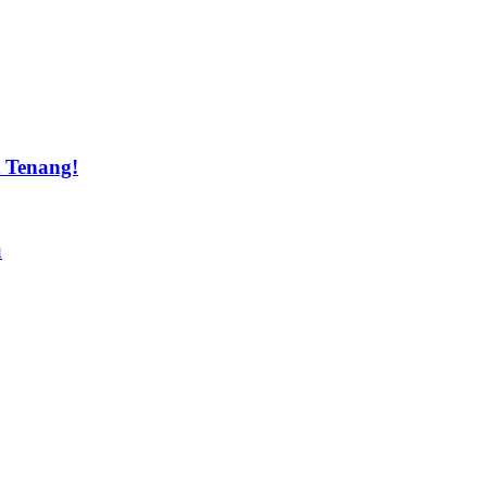
t Tenang!
u