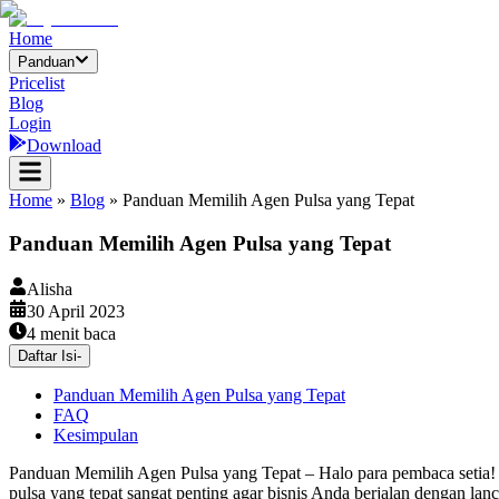
Home
Panduan
Pricelist
Blog
Login
Download
Home
»
Blog
»
Panduan Memilih Agen Pulsa yang Tepat
Panduan Memilih Agen Pulsa yang Tepat
Alisha
30 April 2023
4
menit baca
Daftar Isi
-
Panduan Memilih Agen Pulsa yang Tepat
FAQ
Kesimpulan
Panduan Memilih Agen Pulsa yang Tepat – Halo para pembaca setia! J
pulsa yang tepat sangat penting agar bisnis Anda berjalan dengan la