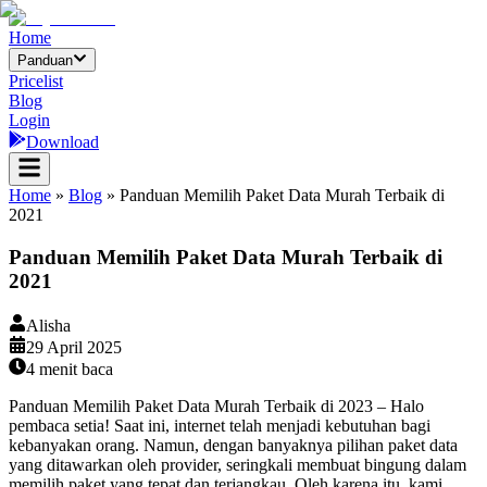
Home
Panduan
Pricelist
Blog
Login
Download
Home
»
Blog
»
Panduan Memilih Paket Data Murah Terbaik di
2021
Panduan Memilih Paket Data Murah Terbaik di
2021
Alisha
29 April 2025
4
menit baca
Panduan Memilih Paket Data Murah Terbaik di 2023 – Halo
pembaca setia! Saat ini, internet telah menjadi kebutuhan bagi
kebanyakan orang. Namun, dengan banyaknya pilihan paket data
yang ditawarkan oleh provider, seringkali membuat bingung dalam
memilih paket yang tepat dan terjangkau. Oleh karena itu, kami