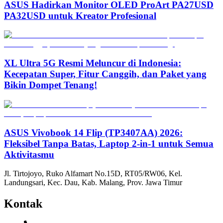
ASUS Hadirkan Monitor OLED ProArt PA27USD
PA32USD untuk Kreator Profesional
XL Ultra 5G Resmi Meluncur di Indonesia:
Kecepatan Super, Fitur Canggih, dan Paket yang
Bikin Dompet Tenang!
ASUS Vivobook 14 Flip (TP3407AA) 2026:
Fleksibel Tanpa Batas, Laptop 2-in-1 untuk Semua
Aktivitasmu
Jl. Tirtojoyo, Ruko Alfamart No.15D, RT05/RW06, Kel.
Landungsari, Kec. Dau, Kab. Malang, Prov. Jawa Timur
Kontak