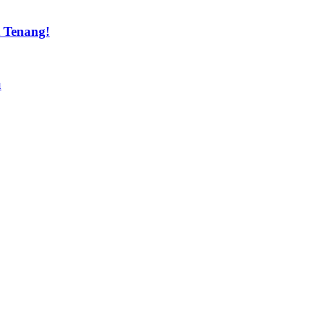
t Tenang!
u