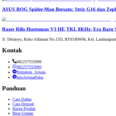
ASUS ROG Spider-Man Bersatu: Strix G16 dan Zep
Razer Rilis Huntsman V3 HE TKL 8KHz: Era Baru S
Jl. Tirtojoyo, Ruko Alfamart No.15D, RT05/RW06, Kel. Landungsari
Kontak
082257555999
082257555999
Helpdesk_Arjuna
infoArjunaPulsa
Panduan
Cara Daftar
Cara Deposit
Harga Produk
Blog Update