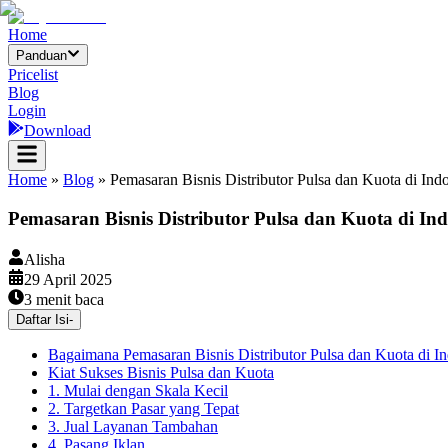
Home
Panduan
Pricelist
Blog
Login
Download
Home
»
Blog
»
Pemasaran Bisnis Distributor Pulsa dan Kuota di Ind
Pemasaran Bisnis Distributor Pulsa dan Kuota di Ind
Alisha
29 April 2025
3
menit baca
Daftar Isi
-
Bagaimana Pemasaran Bisnis Distributor Pulsa dan Kuota di I
Kiat Sukses Bisnis Pulsa dan Kuota
1. Mulai dengan Skala Kecil
2. Targetkan Pasar yang Tepat
3. Jual Layanan Tambahan
4. Pasang Iklan