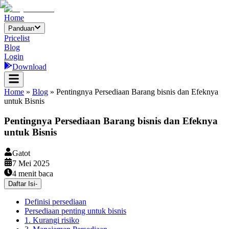
Home
Panduan
Pricelist
Blog
Login
Download
Home
»
Blog
»
Pentingnya Persediaan Barang bisnis dan Efeknya
untuk Bisnis
Pentingnya Persediaan Barang bisnis dan Efeknya
untuk Bisnis
Gatot
7 Mei 2025
4
menit baca
Daftar Isi
-
Definisi persediaan
Persediaan penting untuk bisnis
1. Kurangi risiko