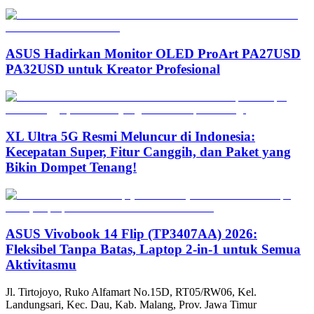
ASUS Hadirkan Monitor OLED ProArt PA27USD
PA32USD untuk Kreator Profesional
XL Ultra 5G Resmi Meluncur di Indonesia:
Kecepatan Super, Fitur Canggih, dan Paket yang
Bikin Dompet Tenang!
ASUS Vivobook 14 Flip (TP3407AA) 2026:
Fleksibel Tanpa Batas, Laptop 2-in-1 untuk Semua
Aktivitasmu
Jl. Tirtojoyo, Ruko Alfamart No.15D, RT05/RW06, Kel.
Landungsari, Kec. Dau, Kab. Malang, Prov. Jawa Timur