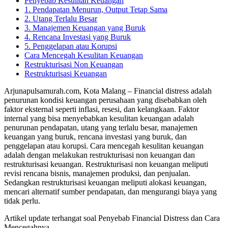
Penyebab Kesulitan Keuangan
1. Pendapatan Menurun, Output Tetap Sama
2. Utang Terlalu Besar
3. Manajemen Keuangan yang Buruk
4. Rencana Investasi yang Buruk
5. Penggelapan atau Korupsi
Cara Mencegah Kesulitan Keuangan
Restrukturisasi Non Keuangan
Restrukturisasi Keuangan
Arjunapulsamurah.com, Kota Malang – Financial distress adalah
penurunan kondisi keuangan perusahaan yang disebabkan oleh
faktor eksternal seperti inflasi, resesi, dan kelangkaan. Faktor
internal yang bisa menyebabkan kesulitan keuangan adalah
penurunan pendapatan, utang yang terlalu besar, manajemen
keuangan yang buruk, rencana investasi yang buruk, dan
penggelapan atau korupsi. Cara mencegah kesulitan keuangan
adalah dengan melakukan restrukturisasi non keuangan dan
restrukturisasi keuangan. Restrukturisasi non keuangan meliputi
revisi rencana bisnis, manajemen produksi, dan penjualan.
Sedangkan restrukturisasi keuangan meliputi alokasi keuangan,
mencari alternatif sumber pendapatan, dan mengurangi biaya yang
tidak perlu.
Artikel update terhangat soal Penyebab Financial Distress dan Cara
Mencegahnya