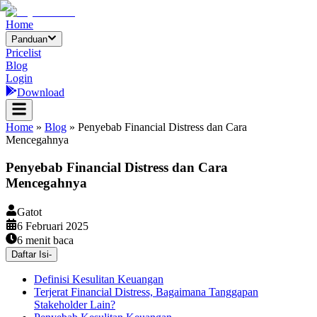
Home
Panduan
Pricelist
Blog
Login
Download
Home
»
Blog
»
Penyebab Financial Distress dan Cara
Mencegahnya
Penyebab Financial Distress dan Cara
Mencegahnya
Gatot
6 Februari 2025
6
menit baca
Daftar Isi
-
Definisi Kesulitan Keuangan
Terjerat Financial Distress, Bagaimana Tanggapan
Stakeholder Lain?